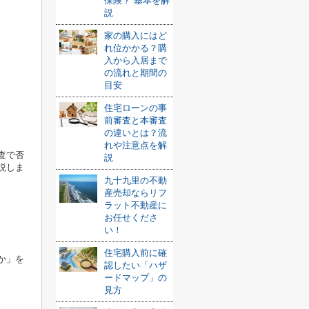
保険？ 基本を解
説
家の購入にはど
れ位かかる？購
入から入居まで
の流れと期間の
目安
住宅ローンの事
前審査と本審査
の違いとは？流
れや注意点を解
査で否
説
説しま
九十九里の不動
産売却ならリフ
ラット不動産に
お任せくださ
い！
住宅購入前に確
か」を
認したい「ハザ
ードマップ」の
見方