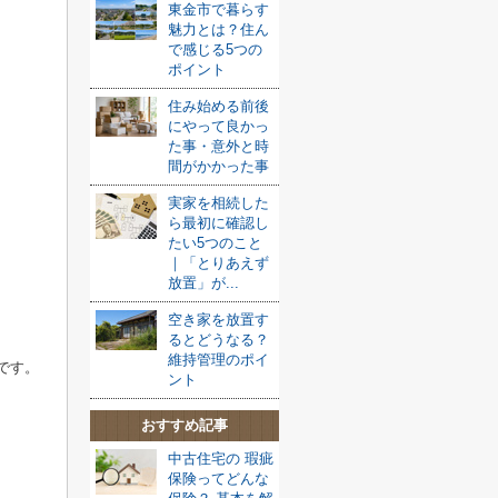
東金市で暮らす
魅力とは？住ん
で感じる5つの
ポイント
住み始める前後
にやって良かっ
た事・意外と時
間がかかった事
実家を相続した
ら最初に確認し
たい5つのこと
｜「とりあえず
放置」が...
空き家を放置す
るとどうなる？
維持管理のポイ
です。
ント
おすすめ記事
中古住宅の 瑕疵
保険ってどんな