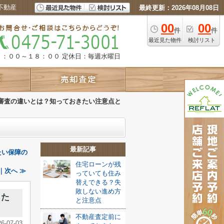
不動産
最終更新：2026年08月08日
00
00
件
件
最近見た物件
検討リスト
９：００～１８：００
定休日：毎週水曜日
審査の違いとは？知っておきたい注意点と
最新記事
たい保障の
住宅ローンが残
｜次へ ≫
っていても住み
替えできる？失
敗しない進め方
きた
と注意点
不動産査定前に
26-07-03