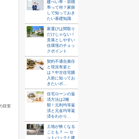
建ぺい率・容積
率って何？家探
しで知っておき
たい基礎知識
家選びは間取り
だけじゃない！
見落としやすい
住環境のチェッ
クポイント
契約不適合責任
と現況有姿と
は？中古住宅購
入前に知ってお
きたいポ...
住宅ローンの返
済方法は2種
類！元利均等返
の目安
済と元金均等返
済をわかり...
土地が狭くなる
ことも？ ― セ
ットバックと建