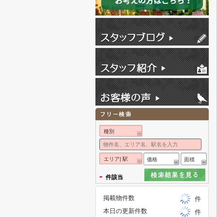
種別
エリア| 駅
価格
面積
-
件該当
掲載物件数
件
本日の更新件数
件