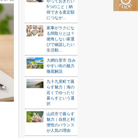
やっておきたい
5つのこと｜納
得できる査定額
につなが...
家事がラクにな
る間取りとは？
後悔しない家選
びで確認したい
生活動...
大網白里市 住み
やすい街の魅力
徹底解説
九十九里町で暮
らす魅力｜海の
近くでゆったり
暮らすという選
択
山武市で暮らす
魅力｜自然と利
便性のバランス
が人気の理由