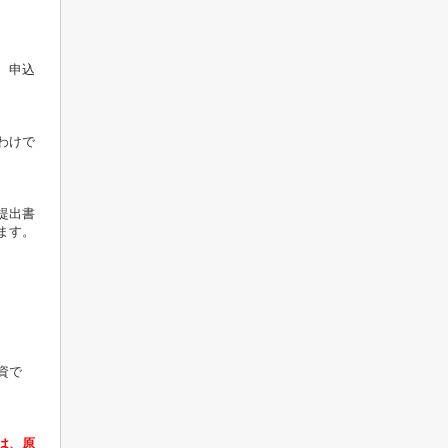
、申込
わけで
提出書
ます。
資で
は、原