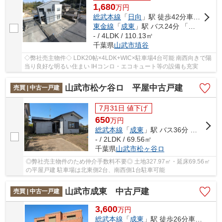
1,680
万
円
総武本線
「
日向
」駅 徒歩42分車6分 3.3km
東金線
「
成東
」駅 バス24分 「埴谷嵯峨山」 停歩5分車12分 8.3km
- / 4LDK / 110.13㎡
千葉県
山武市
埴谷
◇弊社売主物件◇ LDK20帖×4LDK+WIC×駐車場4台可能 南西向きで陽
当り良好な明るい住まい IHコンロ・エコキュート等の設備も充実
山武市松ケ谷ロ 平屋中古戸建
売買 | 中古一戸建
7月31日 値下げ
650
万
円
総武本線
「
成東
」駅 バス36分 「宿の下」 停歩2分車9分 8.8km
- / 2LDK / 69.56㎡
千葉県
山武市
松ヶ谷ロ
◎弊社売主物件のため仲介手数料不要◎ 土地327.97㎡・延床69.56㎡
の平屋戸建 駐車場は北東側2台、南西側1台駐車可能
山武市成東 中古戸建
売買 | 中古一戸建
3,600
万
円
総武本線
「
成東
」駅 徒歩26分車5分 2.3km