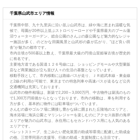
千葉県山武市エリア情報
千葉県中部、九十九里浜に沿い並ぶ山武市は、緑や海に恵まれ温暖な気
候で、苺園が20件以上並ぶストロベリーロードや千葉県最大のプール蓮
沼ウォーターガーデン、総合公園のさんぶの森公園など魅力的なレジャ
ー施設が多く、のどかな田園風景と山武杉の森が広がり、”ほど良い田
舎”が魅力の都市です。
市内古墳が500基以上数え、千葉県最大級の円墳山室姫塚古墳が歴史的
に有名です。
主要地方道である国道１２６号線には、ショッピングモールや大型量販
店など商業施設が立ち並び人々の生活の基盤となっています。
移動手段として、市内移動には路線バスが走り、ＪＲ総武本線・東金線
と2線の利用が可能で、東京までの特急列車や高速バスが走るなど公共
交通機関は充実しております。
山武市の物件相場は、新築で2,200～3,000万円、中古物件は築浅のもの
で1,300万円前後からとなっております。市内の移動は、車を利用する
方が多く、基本的に物件には駐車場がついています。
さんむの森やゴルフ場に隣接し豊かな緑に囲まれた丘陵地のエリアと、
海水浴場に海浜公園とマリンレジャーを楽しむのにアクセス抜群の海岸
エリアが魅力の山武市は、永住用にもセカンドハウス用にも人気のある
エリアです。
ペレットストーブ、生ごみたい肥化装置の助成等環境に配慮した助成金
の他、三世帯同居の支援等、行政の助成・支援制度にも注目です。