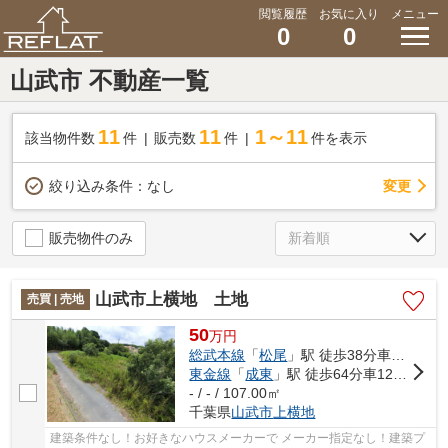
閲覧履歴
お気に入り
メニュー
0
0
山武市 不動産一覧
11
11
1～11
該当物件数
件
販売数
件
件を表示
変更
絞り込み条件：
なし
販売物件のみ
山武市上横地 土地
売買 | 売地
50
万
円
総武本線
「
松尾
」駅 徒歩38分車9分 4.8km
東金線
「
成東
」駅 徒歩64分車12分 5.6km
- / - / 107.00㎡
千葉県
山武市
上横地
建築条件なし！お好きなハウスメーカーで メーカー指定なし！建築プ