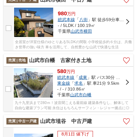
980
万
円
総武本線
「
八街
」駅 徒歩59分車12分 5.3km
- / 5LDK / 100.19㎡
千葉県
山武市
横田
全居室が洋室仕様のゆとりある5LDKの間取 小学校徒歩約６分は、共働
き世帯の強い味方 車を活用して、自然豊かな山武で快適な生活
山武市白幡 古家付き土地
売買 | 売地
580
万
円
総武本線
「
成東
」駅 バス30分 「白幡納屋」 停歩4分車19分 9.0km
東金線
「
求名
」駅 車21分 9.5km
- / - / 310.86㎡
千葉県
山武市
白幡
九十九里浜まで280ｍ！波音聞こえる最前線 建築条件なし、解体して
自由な建築プラン可能 永住はもちろんサーフィン・レジャー拠点に◎
山武市埴谷 中古戸建
売買 | 中古一戸建
8月1日 値下げ