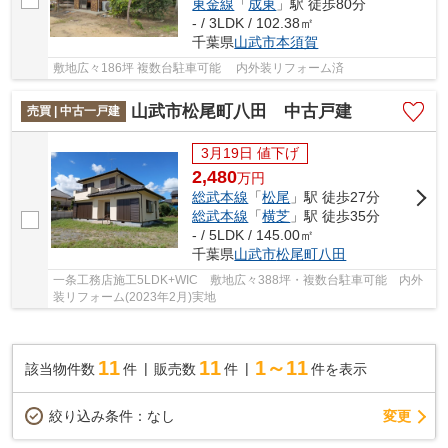
東金線
「
成東
」駅 徒歩80分
- / 3LDK / 102.38㎡
千葉県
山武市
本須賀
敷地広々186坪 複数台駐車可能 内外装リフォーム済
山武市松尾町八田 中古戸建
売買 | 中古一戸建
3月19日 値下げ
2,480
万
円
総武本線
「
松尾
」駅 徒歩27分
総武本線
「
横芝
」駅 徒歩35分
- / 5LDK / 145.00㎡
千葉県
山武市
松尾町八田
一条工務店施工5LDK+WIC 敷地広々388坪・複数台駐車可能 内外
装リフォーム(2023年2月)実地
11
11
1～11
該当物件数
件
販売数
件
件を表示
変更
絞り込み条件：
なし