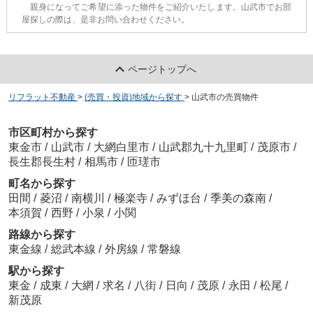
親身になってご希望に添った物件をご紹介いたします。山武市でお部
屋探しの際は、是非お問い合わせください。
ページトップへ
リフラット不動産
>
(売買・投資)地域から探す
>
山武市の売買物件
市区町村から探す
東金市
/
山武市
/
大網白里市
/
山武郡九十九里町
/
茂原市
/
長生郡長生村
/
相馬市
/
匝瑳市
町名から探す
田間
/
菱沼
/
南横川
/
極楽寺
/
みずほ台
/
季美の森南
/
本須賀
/
西野
/
小泉
/
小関
路線から探す
東金線
/
総武本線
/
外房線
/
常磐線
駅から探す
東金
/
成東
/
大網
/
求名
/
八街
/
日向
/
茂原
/
永田
/
松尾
/
新茂原