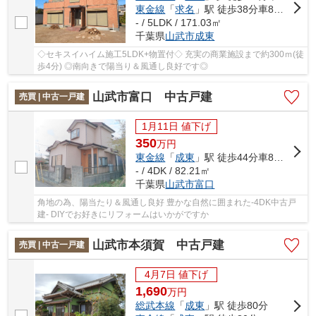
東金線
「
求名
」駅 徒歩38分車8分 3.0km
- / 5LDK / 171.03㎡
千葉県
山武市
成東
◇セキスイハイム施工5LDK+物置付◇ 充実の商業施設まで約300ｍ(徒
歩4分) ◎南向きで陽当り＆風通し良好です◎
山武市富口 中古戸建
売買 | 中古一戸建
1月11日 値下げ
350
万
円
東金線
「
成東
」駅 徒歩44分車8分 3.6km
- / 4DK / 82.21㎡
千葉県
山武市
富口
角地の為、陽当たり＆風通し良好 豊かな自然に囲まれた-4DK中古戸
建- DIYでお好きにリフォームはいかがですか
山武市本須賀 中古戸建
売買 | 中古一戸建
4月7日 値下げ
1,690
万
円
総武本線
「
成東
」駅 徒歩80分