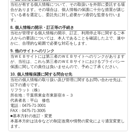
当社が有する個人情報について、その取扱いを外部に委託する場
合があります。その場合は、個人情報の保護に十分な措置が講じ
ている者を選定し、委託先に対し必要かつ適切な監督を行いま
す。
8. 個人情報の開示・訂正等の手続き
当社が管理する個人情報の開示、訂正、利用停止等に関するご本
人からの要請については、本人であることを確認した上で、速や
かに、合理的な範囲で必要な対応をします。
9. 他のサイトへのリンク
当ＷＥＢサイトには第三者のＷＥＢサイトへのリンクがあります
が、当社は、これら第三者のＷＥＢサイトにおけるプライバシー
保護に関しての責任は負いませんので、予めご了承ください。
10. 個人情報保護に関する問合せ先
当社の個人情報の取り扱い及び管理に関するお問い合わせ先は、
以下の通りです。
リフラット（株）
所在地：千葉県東金市東新宿８－３
代表者名：平山 修也
電話：0475-71-3001
FAX：0475-71-3005
■基本方針の改訂・変更
本基本方針は法令などの制定改廃や情勢の変化により適宜変更し
ます。