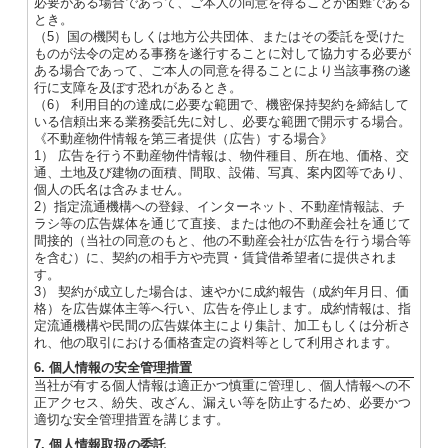
必要がある場合であって、ご本人の同意を得ることが困難である
とき。
（5）国の機関もしくは地方公共団体、またはその委託を受けた
ものが法令の定める事務を遂行することに対して協力する必要が
ある場合であって、ご本人の同意を得ることにより当該事務の遂
行に支障を及ぼす恐れがあるとき。
（6） 利用目的の達成に必要な範囲で、機密保持契約を締結して
いる信頼出来る業務委託先に対し、必要な範囲で開示する場合。
《不動産物件情報を第三者提供（広告）する場合》
1） 広告を行う不動産物件情報は、物件種目、所在地、価格、交
通、土地及び建物の面積、間取、設備、写真、案内図等であり、
個人の氏名は含みません。
2）指定流通機構への登録、インターネット、不動産情報誌、チ
ラシ等の広告媒体を通じて直接、または他の不動産会社を通じて
間接的（当社の同意のもと、他の不動産会社が広告を行う場合等
を含む）に、契約の相手方や売買・賃貸借希望者に提供されま
す。
3） 契約が成立した場合は、速やかに成約報告（成約年月日、価
格）を広告媒体主等へ行い、広告を停止します。成約情報は、指
定流通機構や民間の広告媒体主により集計、加工もしくは分析さ
れ、他の取引における価格査定の資料等として利用されます。
6. 個人情報の安全管理措置
当社が有する個人情報は適正かつ慎重に管理し、個人情報への不
正アクセス、紛失、改ざん、漏えい等を防止するため、必要かつ
適切な安全管理措置を講じます。
7. 個人情報取扱の委託