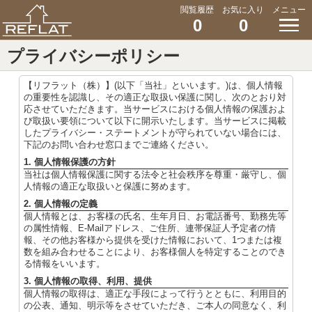
閲覧履歴
お気に入り
メニュー
0
0
プライバシーポリシー
【リフラット（株）】(以下「当社」といいます。)は、個人情報
の重要性を認識し、その適正な取扱い保護に関し、次のとおり対
応させていただきます。当サービスにおける個人情報の保護およ
び取扱い要領について以下に開示いたします。当サービスに掲載
したプライバシー・ステートメントが守られていない場合には、
下記のお問い合わせ窓口までご連絡ください。
1. 個人情報保護の方針
当社は個人情報保護に関する法令と社会秩序を尊重・厳守し、個
人情報の適正な取扱いと保護に努めます。
2. 個人情報の定義
個人情報とは、お客様の氏名、生年月日、お電話番号、勤務先等
の属性情報、E-Mailアドレス、ご住所、連帯保証人予定者の情
報、その他お客様から提供を受けた情報において、1つまたは複
数を組み合わせることにより、お客様個人を特定することのでき
る情報をいいます。
3. 個人情報の取得、利用、提供
個人情報の取得は、適正な手段によって行うとともに、利用目的
の公表、通知、明示等をさせていただき、ご本人の同意なく、利