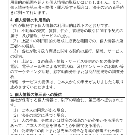
用目的の範囲を超えた個人情報の取扱いはいたしません。また、
個人情報を第三者へ提供・開示等する場合は、法令の定める手続
きに則って行います。
4. 個人情報の利用目的
当社が取得する個人情報の利用目的は以下のとおりです。
（1） 不動産の売買、賃貸、仲介、管理等の取引に関する契約の
履行、及び情報、サービスの提供。
（2） 上記１の利用目的の達成に必要な範囲での、個人情報の第
三者への提供。
（3） 当社が取り扱う商品に関する契約の履行、情報、サービス
の提供。
（4） 上記１、３の商品・情報・サービス提供のための郵便物、
電話、電子メール等による営業活動、及びアンケートのお願い等
のマーケティング活動、顧客動向分析または商品開発等の調査分
析。
情報、サービスの提供は、ご本人からの申出がありましたら取り
止めさせていただきます。
5. 個人情報の第三者への提供
当社が保有する個人情報は、以下の場合に、第三者へ提供されま
す。
（1） ご本人の同意がある場合。
（2） 法令の規定に基づく場合。
（3） 人の生命、身体または財産の保護のため必要がある場合で
あって、ご本人の同意を得ることが困難である場合。
（4） 公衆衛生の向上または児童の健全な育成の推進のため特に