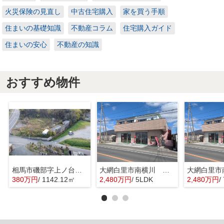
火災保険の見直し
中古住宅購入
家を買う手順
住まいの基礎知識
不動産コラム
住宅購入ガイド
住まいの安心
不動産の知識
おすすめ物件
相馬市磯部字上ノ台 土地
大網白里市南横川 店舗付住宅
380万円
/ 1142.12㎡
2,480万円
/ 5LDK
2,480万円
/