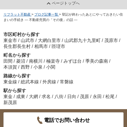
ページトップへ
リフラット不動産
>
ブログ記事一覧
>
登記が終わったあとにやっておきたい住
まいの手続き ― 不動産売買の「その後」の話 ―
市区町村から探す
東金市
/
山武市
/
大網白里市
/
山武郡九十九里町
/
茂原市
/
長生郡長生村
/
相馬市
/
匝瑳市
町名から探す
田間
/
菱沼
/
南横川
/
極楽寺
/
みずほ台
/
季美の森南
/
本須賀
/
西野
/
小泉
/
小関
路線から探す
東金線
/
総武本線
/
外房線
/
常磐線
駅から探す
東金
/
成東
/
大網
/
求名
/
八街
/
日向
/
茂原
/
永田
/
松尾
/
新茂原
電話でお問い合わせ