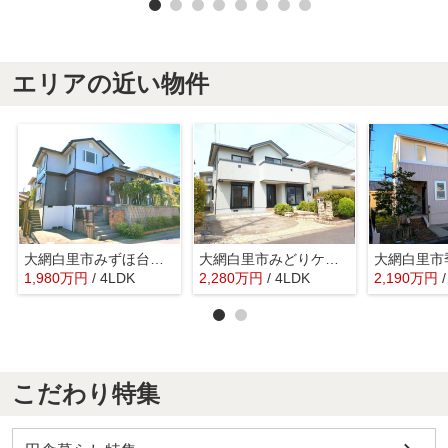
エリアの近い物件
大網白里市みずほ台３丁目 中古戸建
大網白里市みどりケ丘２丁目 中古戸建
1,980
万
円
/ 4LDK
2,280
万
円
/ 4LDK
2,190
万
円
こだわり特集