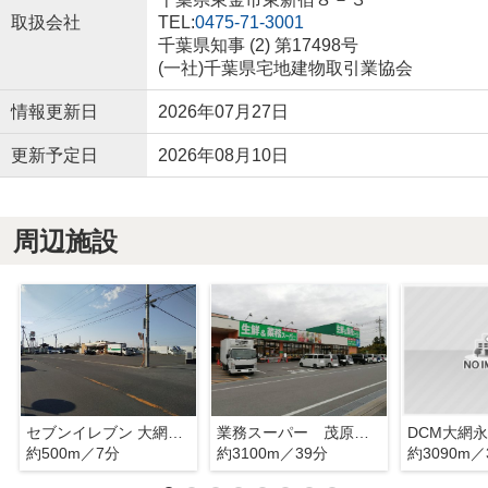
取扱会社
TEL:
0475-71-3001
千葉県知事 (2) 第17498号
(一社)千葉県宅地建物取引業協会
情報更新日
2026年07月27日
更新予定日
2026年08月10日
周辺施設
セブンイレブン 大網白里南横川店
業務スーパー 茂原本納店
DCM大網
約500m／7分
約3100m／39分
約3090m／