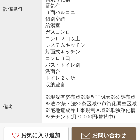
電気有
設備条件
３面バルコニー
個別空調
給湯室
ガスコンロ
コンロ２口以上
システムキッチン
対面式キッチン
コンロ３口
バス・トイレ別
洗面台
トイレ２ヶ所
収納豊富
※現況有姿売買※境界非明示※公簿売買
※法22条・法23条区域※市街化調整区域
備考
※宅地造成等工事規制区域※単独浄化槽
※テナント(月70,000円/賃貸中)
お気に入り追加
お問い合わせ