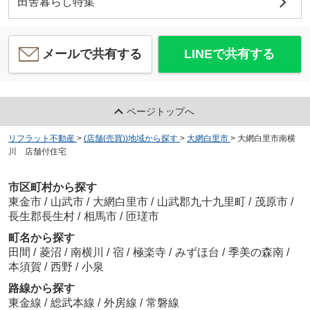
田舎暮らし特集
メールで共有する
LINEで共有する
ページトップへ
リフラット不動産
>
(店舗(売買))地域から探す
>
大網白里市
>
大網白里市南横
川 店舗付住宅
市区町村から探す
東金市
/
山武市
/
大網白里市
/
山武郡九十九里町
/
茂原市
/
長生郡長生村
/
相馬市
/
匝瑳市
町名から探す
田間
/
菱沼
/
南横川
/
宿
/
極楽寺
/
みずほ台
/
季美の森南
/
本須賀
/
西野
/
小泉
路線から探す
東金線
/
総武本線
/
外房線
/
常磐線