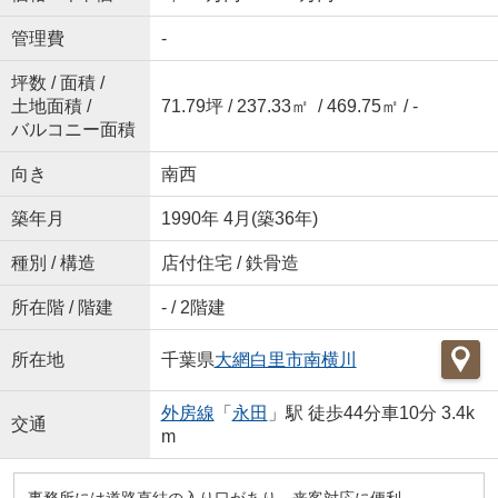
管理費
-
坪数 / 面積 /
土地面積 /
71.79坪 / 237.33㎡ / 469.75㎡ / -
バルコニー面積
向き
南西
築年月
1990年 4月(築36年)
種別 / 構造
店付住宅 / 鉄骨造
所在階 / 階建
- / 2階建
所在地
千葉県
大網白里市
南横川
外房線
「
永田
」駅 徒歩44分車10分 3.4k
交通
m
事務所には道路直結の入り口があり、来客対応に便利