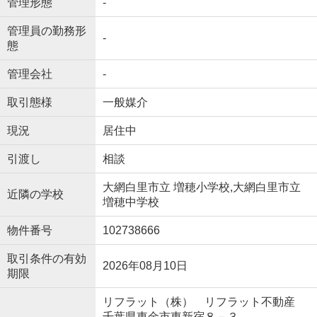
管理形態
-
管理員の勤務形
-
態
管理会社
-
取引態様
一般媒介
現況
居住中
引渡し
相談
大網白里市立 増穂小学校,大網白里市立
近隣の学校
増穂中学校
物件番号
102738666
取引条件の有効
2026年08月10日
期限
リフラット（株） リフラット不動産
千葉県東金市東新宿８－３