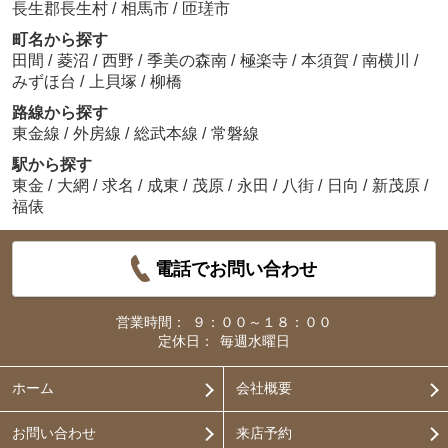
長生郡長生村
/
相馬市
/
匝瑳市
町名から探す
田間
/
菱沼
/
西野
/
季美の森南
/
極楽寺
/
本須賀
/
南横川
/
みずほ台
/
上貝塚
/
柳橋
路線から探す
東金線
/
外房線
/
総武本線
/
常磐線
駅から探す
東金
/
大網
/
求名
/
成東
/
茂原
/
永田
/
八街
/
日向
/
新茂原
/
福俵
電話でお問い合わせ
営業時間：
９：００～１８：００
定休日：
毎週水曜日
ホーム
会社概要
お問い合わせ
来店予約