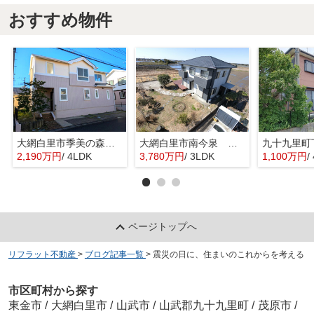
おすすめ物件
大網白里市季美の森南３丁目 中古戸建
大網白里市南今泉 中古戸建
2,190万円
/ 4LDK
3,780万円
/ 3LDK
1,100万円
/
ページトップへ
リフラット不動産
>
ブログ記事一覧
>
震災の日に、住まいのこれからを考える
市区町村から探す
東金市
/
大網白里市
/
山武市
/
山武郡九十九里町
/
茂原市
/