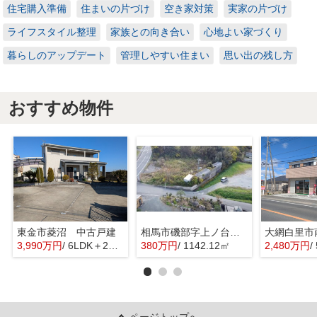
住宅購入準備
住まいの片づけ
空き家対策
実家の片づけ
ライフスタイル整理
家族との向き合い
心地よい家づくり
暮らしのアップデート
管理しやすい住まい
思い出の残し方
おすすめ物件
東金市菱沼 中古戸建
相馬市磯部字上ノ台 土地
3,990万円
/ 6LDK＋2S(納戸)
380万円
/ 1142.12㎡
2,480万円
/
ページトップへ