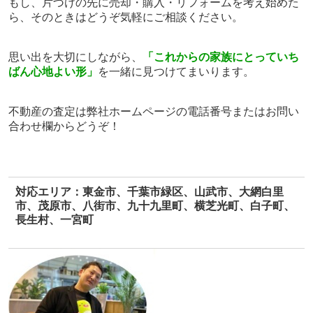
もし、片づけの先に
売却・購入・リフォームを考え始めた
ら、
そのときはどうぞ気軽にご相談ください。
思い出を大切にしながら、
「これからの家族にとっていち
ばん心地よい形」
を
一緒に見つけてまいります。
不動産
の査定は弊社ホームページの電話番号またはお問い
合わせ欄から
どうぞ！
対応エリア：東金市、千葉市緑区、山武市、大網白里
市、茂原市、八街市、九十九里町、横芝光町、白子町、
長生村、一宮町