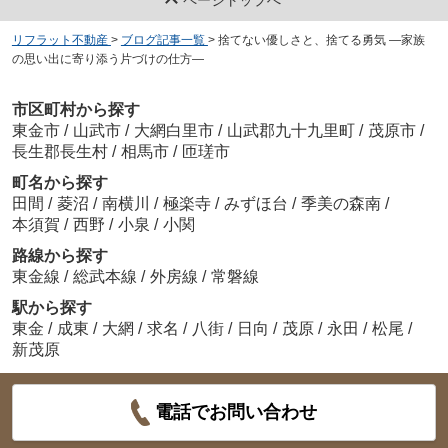
リフラット不動産
>
ブログ記事一覧
>
捨てない優しさと、捨てる勇気 ―家族
の思い出に寄り添う片づけの仕方―
市区町村から探す
東金市
/
山武市
/
大網白里市
/
山武郡九十九里町
/
茂原市
/
長生郡長生村
/
相馬市
/
匝瑳市
町名から探す
田間
/
菱沼
/
南横川
/
極楽寺
/
みずほ台
/
季美の森南
/
本須賀
/
西野
/
小泉
/
小関
路線から探す
東金線
/
総武本線
/
外房線
/
常磐線
駅から探す
東金
/
成東
/
大網
/
求名
/
八街
/
日向
/
茂原
/
永田
/
松尾
/
新茂原
電話でお問い合わせ