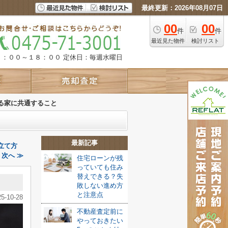
最終更新：2026年08月07日
00
00
件
件
最近見た物件
検討リスト
９：００～１８：００
定休日：毎週水曜日
る家に共通すること
最新記事
立て方
次へ ≫
住宅ローンが残
っていても住み
替えできる？失
敗しない進め方
と注意点
25-10-28
不動産査定前に
やっておきたい