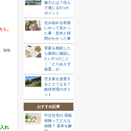
魅力とは？住ん
で感じる5つの
ポイント
住み始める前後
にやって良かっ
ろう」
た事・意外と時
間がかかった事
実家を相続した
、
30
年
ら最初に確認し
たい5つのこと
｜「とりあえず
放置」が...
空き家を放置す
るとどうなる？
維持管理のポイ
ント
おすすめ記事
中古住宅の 瑕疵
保険ってどんな
保険？ 基本を解
入れ