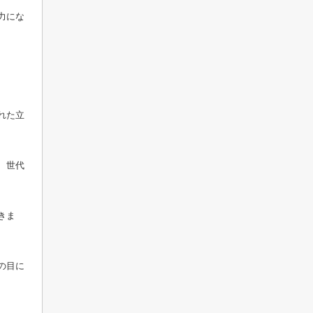
力にな
れた立
、世代
きま
の目に