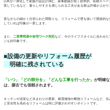
LDK
が一体化して家族の会話が弾む、家事動線が短く効率的、収納スペー
実しているなど、暮らしやすさを感じられる工夫がある家は評価が上がり
昔ながらの細かく仕切られた間取りも、リフォームで壁を抜いて開放的な
していれば印象が一変します。
また、
二世帯同居や在宅ワーク対応
など、今のライフスタイルに合わせた
ジも好印象です。
■設備の更新やリフォーム履歴が
明確に残されている
「いつ」「どの部分を」「どんな工事を行ったか」
が明確な
は、築古でも信頼されます。
キッチンや浴室など水まわりの更新、耐震補強や断熱リフォームなど、住
と安全性を高めるリフォームは特に評価されやすいポイントです。