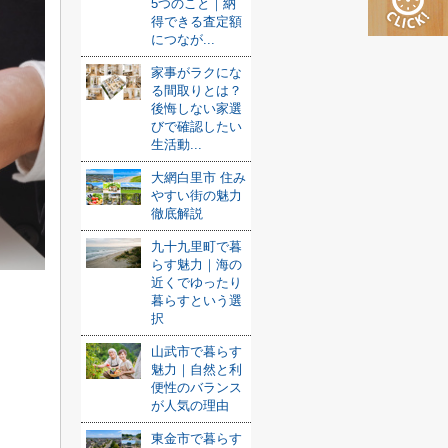
5つのこと｜納
得できる査定額
につなが...
家事がラクにな
る間取りとは？
後悔しない家選
びで確認したい
生活動...
大網白里市 住み
やすい街の魅力
徹底解説
九十九里町で暮
らす魅力｜海の
近くでゆったり
暮らすという選
択
山武市で暮らす
魅力｜自然と利
便性のバランス
が人気の理由
東金市で暮らす