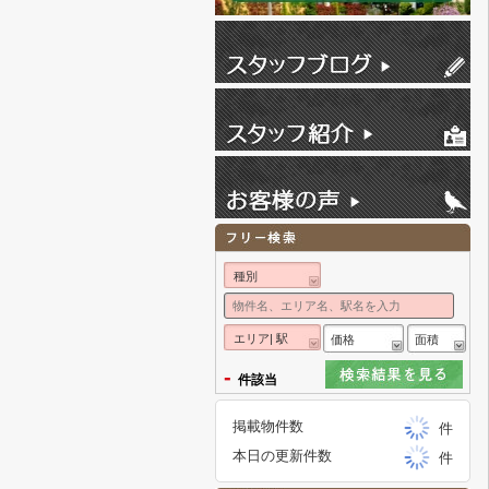
種別
エリア| 駅
価格
面積
-
件該当
掲載物件数
件
本日の更新件数
件