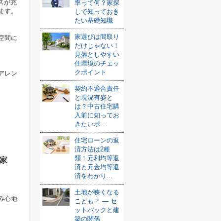
スが充
率って何？家探
ます。
しで知っておき
たい基礎知識
家選びは間取り
空間に
だけじゃない！
見落としやすい
住環境のチェッ
クポイント
アレン
契約不適合責任
と現況有姿と
は？中古住宅購
入前に知ってお
きたいポ...
住宅ローンの返
済方法は2種
類！元利均等返
家
済と元金均等返
済をわかり...
土地が狭くなる
み心地
ことも？ ― セ
ットバックと建
築の関係