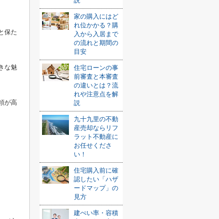
説
家の購入にはど
れ位かかる？購
と保た
入から入居まで
の流れと期間の
目安
きな魅
住宅ローンの事
前審査と本審査
の違いとは？流
れや注意点を解
頼が高
説
九十九里の不動
産売却ならリフ
ラット不動産に
お任せくださ
い！
住宅購入前に確
認したい「ハザ
ードマップ」の
見方
建ぺい率・容積