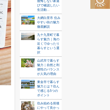
後悔しない家選
びで確認したい
生活動...
大網白里市 住み
やすい街の魅力
徹底解説
九十九里町で暮
らす魅力｜海の
近くでゆったり
暮らすという選
択
山武市で暮らす
魅力｜自然と利
便性のバランス
が人気の理由
東金市で暮らす
魅力とは？住ん
で感じる5つの
？
ポイント
住み始める前後
にやって良かっ