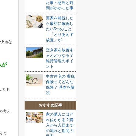
た事・意外と時
間がかかった事
実家を相続した
ら最初に確認し
たい5つのこと
｜「とりあえず
放置」が...
り快適な
空き家を放置す
るとどうなる？
維持管理のポイ
入が
ント
中古住宅の 瑕疵
保険ってどんな
保険？ 基本を解
ことも
説
おすすめ記事
の考え
家の購入にはど
れ位かかる？購
入から入居まで
の流れと期間の
りま