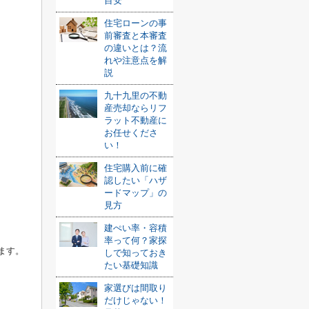
目安
住宅ローンの事
前審査と本審査
の違いとは？流
れや注意点を解
説
九十九里の不動
産売却ならリフ
ラット不動産に
お任せくださ
い！
住宅購入前に確
認したい「ハザ
ードマップ」の
見方
建ぺい率・容積
率って何？家探
ます。
しで知っておき
たい基礎知識
家選びは間取り
だけじゃない！