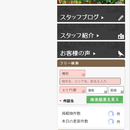
種別
エリア| 駅
価格
面積
-
件該当
掲載物件数
件
本日の更新件数
件