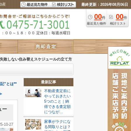
動産
最終更新：2026年08月06日
00
00
件
件
最近見た物件
検討リスト
９：００～１８：００
定休日：毎週水曜日
 失敗しない住み替えスケジュールの立て方
最新記事
”とは**
不動産査定前に
≫
やっておきたい
5つのこと｜納
得できる査定額
ュー
につなが...
家事がラクにな
25-10-27
る間取りとは？