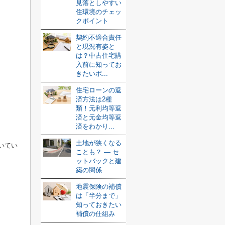
見落としやすい
住環境のチェッ
クポイント
契約不適合責任
と現況有姿と
は？中古住宅購
入前に知ってお
きたいポ...
住宅ローンの返
済方法は2種
類！元利均等返
済と元金均等返
済をわかり...
土地が狭くなる
いてい
ことも？ ― セ
ットバックと建
築の関係
地震保険の補償
は「半分まで」
知っておきたい
補償の仕組み