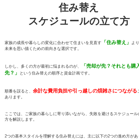
住み替え
スケジュールの立て方
「住み替え」
家族の成長や暮らしの変化に合わせて住まいを見直す
よ
未来を思い描くための前向きな選択です。
「売却が先？それとも購
しかし、多くの方が最初に悩まれるのが、
先？」
という住み替えの順序と資金計画です。
余計な費用負担や引っ越しの煩雑さにつながる
順番を誤ると、
あります。
ここでは、ご家族の暮らしに寄り添いながら、失敗を避けるスケジュール
方を解説します。
2
つの基本スタイルを理解する
住み替えには、主に以下の
2
つの進め方があ