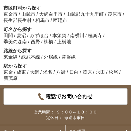
市区町村から探す
東金市
/
山武市
/
大網白里市
/
山武郡九十九里町
/
茂原市
/
長生郡長生村
/
相馬市
/
匝瑳市
町名から探す
田間
/
菱沼
/
みずほ台
/
本須賀
/
南横川
/
極楽寺
/
季美の森南
/
西野
/
柳橋
/
上横地
路線から探す
東金線
/
総武本線
/
外房線
/
常磐線
駅から探す
東金
/
成東
/
大網
/
求名
/
八街
/
日向
/
茂原
/
永田
/
松尾
/
新茂原
電話でお問い合わせ
営業時間：
９：００～１８：００
定休日：
毎週水曜日