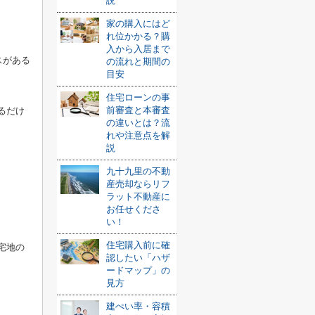
説
家の購入にはど
れ位かかる？購
入から入居まで
スがある
の流れと期間の
目安
住宅ローンの事
前審査と本審査
るだけ
の違いとは？流
れや注意点を解
説
九十九里の不動
産売却ならリフ
ラット不動産に
お任せくださ
い！
住宅購入前に確
宅地の
認したい「ハザ
ードマップ」の
見方
建ぺい率・容積