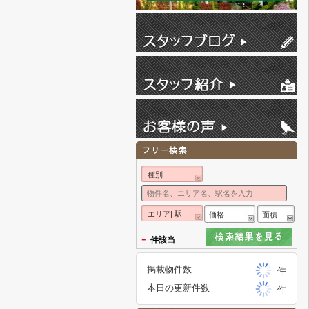
種別
エリア| 駅
価格
面積
-
件該当
掲載物件数
件
本日の更新件数
件