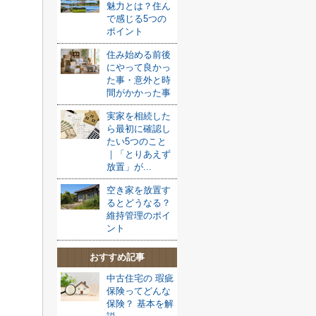
魅力とは？住ん
で感じる5つの
ポイント
住み始める前後
にやって良かっ
た事・意外と時
間がかかった事
実家を相続した
ら最初に確認し
たい5つのこと
｜「とりあえず
放置」が...
空き家を放置す
るとどうなる？
維持管理のポイ
ント
おすすめ記事
中古住宅の 瑕疵
保険ってどんな
保険？ 基本を解