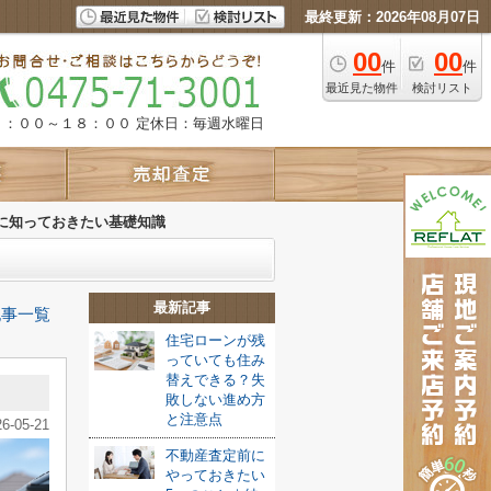
最終更新：2026年08月07日
00
00
件
件
最近見た物件
検討リスト
９：００～１８：００
定休日：毎週水曜日
に知っておきたい基礎知識
最新記事
記事一覧
住宅ローンが残
っていても住み
替えできる？失
敗しない進め方
と注意点
26-05-21
不動産査定前に
やっておきたい