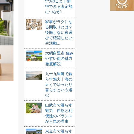
5つのこと｜納
得できる査定額
につなが...
家事がラクにな
る間取りとは？
後悔しない家選
びで確認したい
生活動...
大網白里市 住み
やすい街の魅力
徹底解説
九十九里町で暮
らす魅力｜海の
近くでゆったり
暮らすという選
択
山武市で暮らす
魅力｜自然と利
便性のバランス
が人気の理由
東金市で暮らす