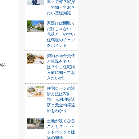
率って何？家探
しで知っておき
たい基礎知識
家選びは間取り
だけじゃない！
見落としやすい
住環境のチェッ
クポイント
契約不適合責任
と現況有姿と
態を
は？中古住宅購
入前に知ってお
きたいポ...
住宅ローンの返
済方法は2種
類！元利均等返
済と元金均等返
済をわかり...
土地が狭くなる
ことも？ ― セ
ットバックと建
築の関係