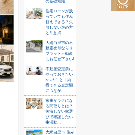
の基礎知識
住宅ローンが残
っていても住み
替えできる？失
敗しない進め方
と注意点
大網白里市の不
動産売却ならリ
フラット不動産
にお任せ下さい!
不動産査定前に
やっておきたい
5つのこと｜納
得できる査定額
につなが...
家事がラクにな
る間取りとは？
後悔しない家選
びで確認したい
生活動...
大網白里市 住み