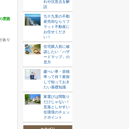
れや注意点を解
説
九十九里の不動
の雰囲
産売却ならリフ
ラット不動産に
お任せくださ
い！
があり
住宅購入前に確
認したい「ハザ
ードマップ」の
見方
建ぺい率・容積
率って何？家探
しで知っておき
たい基礎知識
家選びは間取り
だけじゃない！
見落としやすい
住環境のチェッ
クポイント