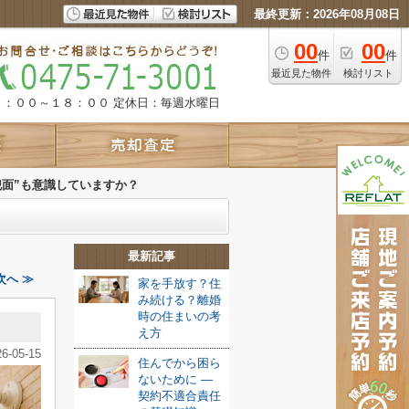
最終更新：2026年08月08日
00
00
件
件
最近見た物件
検討リスト
９：００～１８：００
定休日：毎週水曜日
犯面”も意識していますか？
最新記事
次へ ≫
家を手放す？住
み続ける？離婚
時の住まいの考
え方
26-05-15
住んでから困ら
ないために ―
契約不適合責任