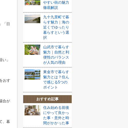
やすい街の魅力
徹底解説
九十九里町で暮
らす魅力｜海の
」「日
近くでゆったり
暮らすという選
択
山武市で暮らす
魅力｜自然と利
便性のバランス
暗い」
が人気の理由
東金市で暮らす
魅力とは？住ん
をおす
で感じる5つの
ポイント
おすすめ記事
場合が
住み始める前後
にやって良かっ
た事・意外と時
て、暮
間がかかった事