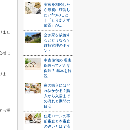
実家を相続した
ら最初に確認し
たい5つのこと
｜「とりあえず
放置」が...
りませ
空き家を放置す
るとどうなる？
維持管理のポイ
ント
心感に
中古住宅の 瑕疵
保険ってどんな
保険？ 基本を解
りま
説
家の購入にはど
れ位かかる？購
入から入居まで
の流れと期間の
目安
ても重
住宅ローンの事
前審査と本審査
の違いとは？流