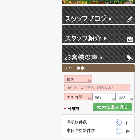
種別
エリア| 駅
価格
面積
-
件該当
掲載物件数
件
本日の更新件数
件