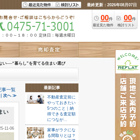
最終更新：2026年08月07日
00
00
件
件
最近見た物件
検討リスト
９：００～１８：００
定休日：毎週水曜日
い──“暮らし”を育てる住まい選び
最新記事
記事一覧
｜次へ ≫
不動産査定前に
やっておきたい
5つのこと｜納
まい
得できる査定額
につなが...
25-11-06
家事がラクにな
る間取りとは？