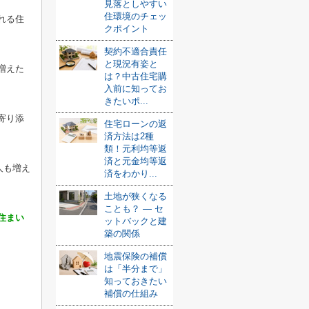
見落としやすい
住環境のチェッ
れる住
クポイント
契約不適合責任
と現況有姿と
増えた
は？中古住宅購
入前に知ってお
きたいポ...
寄り添
住宅ローンの返
済方法は2種
類！元利均等返
済と元金均等返
人も増え
済をわかり...
土地が狭くなる
ことも？ ― セ
住まい
ットバックと建
築の関係
地震保険の補償
は「半分まで」
知っておきたい
補償の仕組み