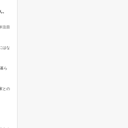
ん。
年注目
にはな
の暮ら
家との