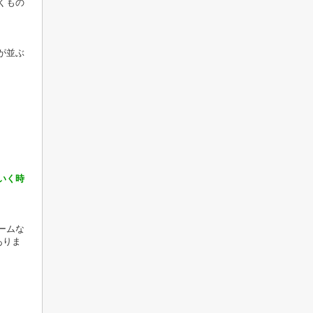
くもの
が並ぶ
いく時
ームな
ありま