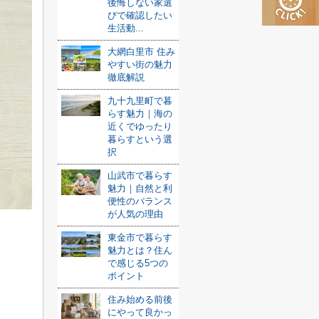
後悔しない家選
びで確認したい
生活動...
大網白里市 住み
やすい街の魅力
徹底解説
九十九里町で暮
らす魅力｜海の
近くでゆったり
暮らすという選
択
山武市で暮らす
魅力｜自然と利
便性のバランス
が人気の理由
東金市で暮らす
魅力とは？住ん
で感じる5つの
ポイント
住み始める前後
にやって良かっ