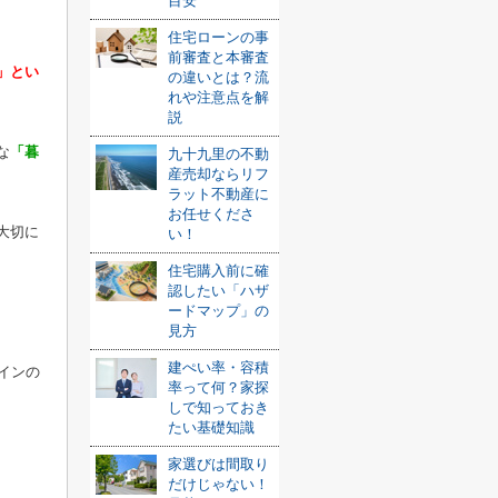
目安
住宅ローンの事
前審査と本審査
」とい
の違いとは？流
れや注意点を解
説
な
「暮
九十九里の不動
産売却ならリフ
ラット不動産に
お任せくださ
大切に
い！
住宅購入前に確
認したい「ハザ
ードマップ」の
見方
建ぺい率・容積
インの
率って何？家探
しで知っておき
たい基礎知識
家選びは間取り
だけじゃない！