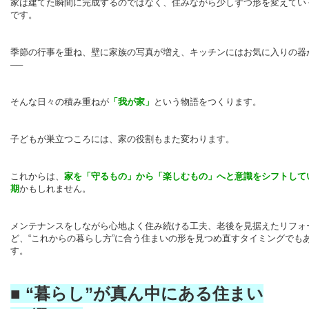
家は建てた瞬間に完成するのではなく、住みながら少しずつ形を変えてい
です。
季節の行事を重ね、壁に家族の写真が増え、キッチンにはお気に入りの器
──
そんな日々の積み重ねが
「我が家」
という物語をつくります。
子どもが巣立つころには、家の役割もまた変わります。
これからは、
家を「
守るもの」から「楽しむもの」へと意識をシフトして
期
かもしれません。
メンテナンスをしながら心地よく住み続ける工夫、老後を見据えたリフォ
ど、“これからの暮らし方”に合う住まいの形を見つめ直すタイミングでも
す。
■
“
暮らし
”
が真ん中にある住まい