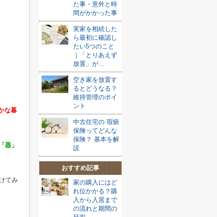
た事・意外と時
る
間がかかった事
実家を相続した
ら最初に確認し
たい5つのこと
｜「とりあえず
放置」が...
空き家を放置す
るとどうなる？
維持管理のポイ
ント
かな暮
中古住宅の 瑕疵
保険ってどんな
保険？ 基本を解
「器」
説
おすすめ記事
けてみ
家の購入にはど
れ位かかる？購
入から入居まで
の流れと期間の