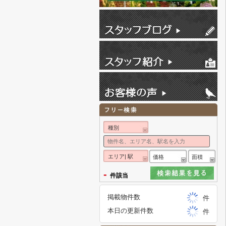
種別
エリア| 駅
価格
面積
-
件該当
掲載物件数
件
本日の更新件数
件