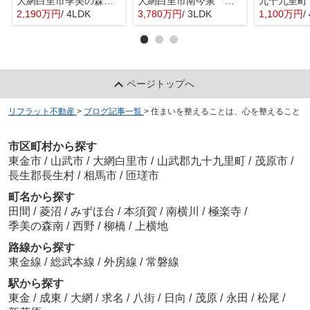
大網白里市季美の森南３丁目 中古戸建
大網白里市南今泉 中古戸建
2,190万円
/ 4LDK
3,780万円
/ 3LDK
1,100万円
/
ページトップへ
リフラット不動産
>
ブログ記事一覧
>
住まいを整えることは、心を整えること
市区町村から探す
東金市
/
山武市
/
大網白里市
/
山武郡九十九里町
/
茂原市
/
長生郡長生村
/
相馬市
/
匝瑳市
町名から探す
田間
/
菱沼
/
みずほ台
/
本須賀
/
南横川
/
極楽寺
/
季美の森南
/
西野
/
柳橋
/
上横地
路線から探す
東金線
/
総武本線
/
外房線
/
常磐線
駅から探す
東金
/
成東
/
大網
/
求名
/
八街
/
日向
/
茂原
/
永田
/
松尾
/