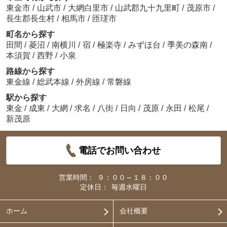
東金市
/
山武市
/
大網白里市
/
山武郡九十九里町
/
茂原市
/
長生郡長生村
/
相馬市
/
匝瑳市
町名から探す
田間
/
菱沼
/
南横川
/
宿
/
極楽寺
/
みずほ台
/
季美の森南
/
本須賀
/
西野
/
小泉
路線から探す
東金線
/
総武本線
/
外房線
/
常磐線
駅から探す
東金
/
成東
/
大網
/
求名
/
八街
/
日向
/
茂原
/
永田
/
松尾
/
新茂原
電話でお問い合わせ
営業時間：
９：００～１８：００
定休日：
毎週水曜日
ホーム
会社概要