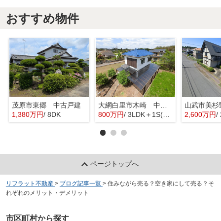
おすすめ物件
茂原市東郷 中古戸建
大網白里市木崎 中古戸建
1,380万円
/ 8DK
800万円
/ 3LDK＋1S(納戸)
2,600万円
/
ページトップへ
リフラット不動産
>
ブログ記事一覧
>
住みながら売る？空き家にして売る？そ
れぞれのメリット・デメリット
市区町村から探す