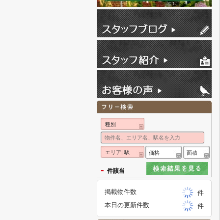
種別
エリア| 駅
価格
面積
-
件該当
掲載物件数
件
本日の更新件数
件