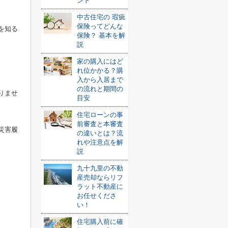
ント
中古住宅の 瑕疵
保険ってどんな
を知る
保険？ 基本を解
説
家の購入にはど
れ位かかる？購
入から入居まで
の流れと期間の
りませ
目安
住宅ローンの事
前審査と本審査
災害履
の違いとは？流
れや注意点を解
説
九十九里の不動
産売却ならリフ
ラット不動産に
お任せくださ
い！
住宅購入前に確