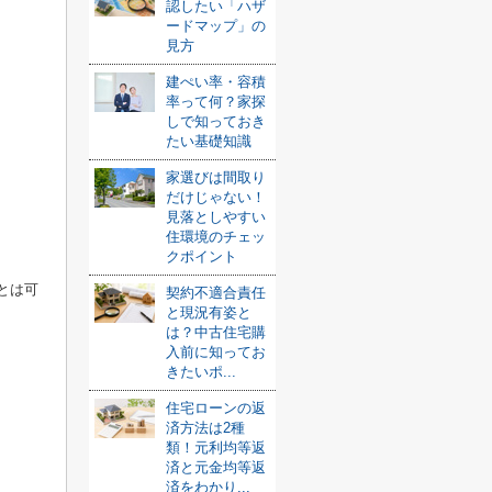
認したい「ハザ
ードマップ」の
見方
建ぺい率・容積
率って何？家探
しで知っておき
たい基礎知識
家選びは間取り
だけじゃない！
見落としやすい
住環境のチェッ
クポイント
とは可
契約不適合責任
と現況有姿と
は？中古住宅購
入前に知ってお
きたいポ...
住宅ローンの返
済方法は2種
類！元利均等返
済と元金均等返
済をわかり...