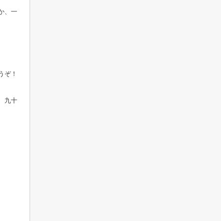
か、一
うぞ！
、九十