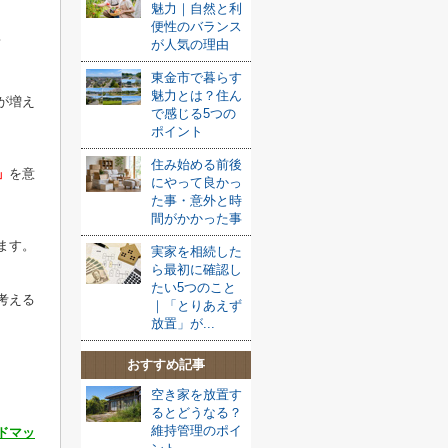
魅力｜自然と利
便性のバランス
が人気の理由
東金市で暮らす
魅力とは？住ん
が増え
で感じる5つの
ポイント
住み始める前後
」
を意
にやって良かっ
た事・意外と時
間がかかった事
ます。
実家を相続した
ら最初に確認し
たい5つのこと
考える
｜「とりあえず
放置」が...
おすすめ記事
空き家を放置す
るとどうなる？
維持管理のポイ
ドマッ