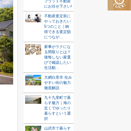
フラット不動産
にお任せ下さい!
不動産査定前に
やっておきたい
5つのこと｜納
得できる査定額
につなが...
家事がラクにな
る間取りとは？
後悔しない家選
びで確認したい
生活動...
大網白里市 住み
やすい街の魅力
徹底解説
九十九里町で暮
らす魅力｜海の
近くでゆったり
の
暮らすという選
択
山武市で暮らす