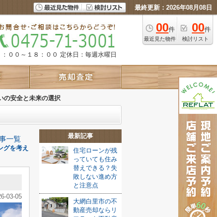
最終更新：2026年08月08日
00
00
件
件
最近見た物件
検討リスト
９：００～１８：００
定休日：毎週水曜日
いの安全と未来の選択
最新記事
事一覧
ングを考え
住宅ローンが残
っていても住み
替えできる？失
敗しない進め方
と注意点
26-03-05
大網白里市の不
動産売却ならリ