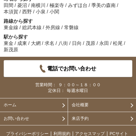
田間
/
菱沼
/
南横川
/
極楽寺
/
みずほ台
/
季美の森南
/
本須賀
/
西野
/
小泉
/
小関
路線から探す
東金線
/
総武本線
/
外房線
/
常磐線
駅から探す
東金
/
成東
/
大網
/
求名
/
八街
/
日向
/
茂原
/
永田
/
松尾
/
新茂原
電話でお問い合わせ
営業時間：
９：００～１８：００
定休日：
毎週水曜日
ホーム
会社概要
お問い合わせ
来店予約
プライバシーポリシー
利用規約
アクセスマップ
PCサイト