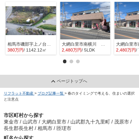
相馬市磯部字上ノ台 土地
大網白里市南横川 店舗付住宅
380万円
/ 1142.12㎡
2,480万円
/ 5LDK
2,480万円
/
ページトップへ
リフラット不動産
>
ブログ記事一覧
>
春のタイミングで考える、住まいの選択
と注意点
市区町村から探す
東金市
/
山武市
/
大網白里市
/
山武郡九十九里町
/
茂原市
/
長生郡長生村
/
相馬市
/
匝瑳市
町名から探す