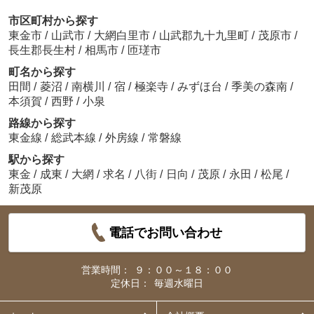
市区町村から探す
東金市
/
山武市
/
大網白里市
/
山武郡九十九里町
/
茂原市
/
長生郡長生村
/
相馬市
/
匝瑳市
町名から探す
田間
/
菱沼
/
南横川
/
宿
/
極楽寺
/
みずほ台
/
季美の森南
/
本須賀
/
西野
/
小泉
路線から探す
東金線
/
総武本線
/
外房線
/
常磐線
駅から探す
東金
/
成東
/
大網
/
求名
/
八街
/
日向
/
茂原
/
永田
/
松尾
/
新茂原
電話でお問い合わせ
営業時間：
９：００～１８：００
定休日：
毎週水曜日