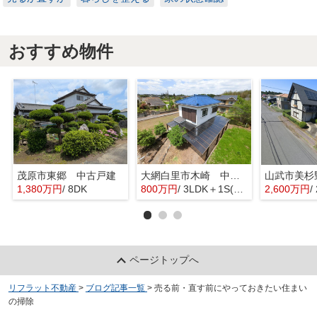
おすすめ物件
茂原市東郷 中古戸建
大網白里市木崎 中古戸建
1,380万円
/ 8DK
800万円
/ 3LDK＋1S(納戸)
2,600万円
/
ページトップへ
リフラット不動産
>
ブログ記事一覧
>
売る前・直す前にやっておきたい住まい
の掃除