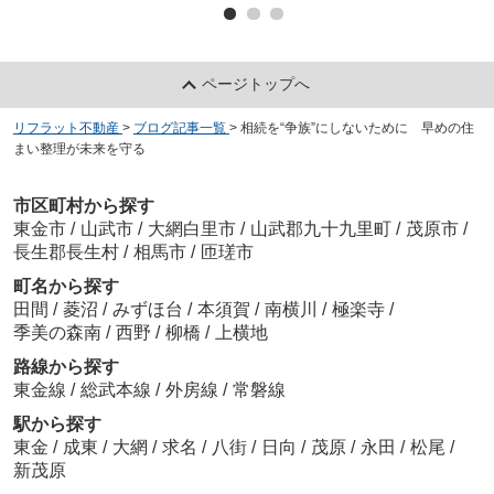
ページトップへ
リフラット不動産
>
ブログ記事一覧
>
相続を“争族”にしないために 早めの住
まい整理が未来を守る
市区町村から探す
東金市
/
山武市
/
大網白里市
/
山武郡九十九里町
/
茂原市
/
長生郡長生村
/
相馬市
/
匝瑳市
町名から探す
田間
/
菱沼
/
みずほ台
/
本須賀
/
南横川
/
極楽寺
/
季美の森南
/
西野
/
柳橋
/
上横地
路線から探す
東金線
/
総武本線
/
外房線
/
常磐線
駅から探す
東金
/
成東
/
大網
/
求名
/
八街
/
日向
/
茂原
/
永田
/
松尾
/
新茂原