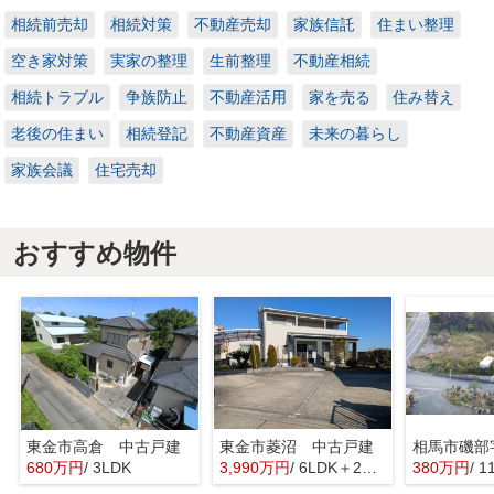
相続前売却
相続対策
不動産売却
家族信託
住まい整理
空き家対策
実家の整理
生前整理
不動産相続
相続トラブル
争族防止
不動産活用
家を売る
住み替え
老後の住まい
相続登記
不動産資産
未来の暮らし
家族会議
住宅売却
おすすめ物件
東金市高倉 中古戸建
東金市菱沼 中古戸建
680万円
/ 3LDK
3,990万円
/ 6LDK＋2S(納戸)
380万円
/ 