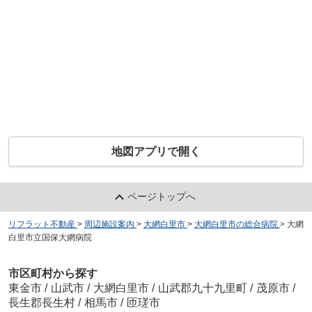
地図アプリで開く
ページトップへ
リフラット不動産
>
周辺施設案内
>
大網白里市
>
大網白里市の総合病院
>
大網
白里市立国保大網病院
市区町村から探す
東金市
/
山武市
/
大網白里市
/
山武郡九十九里町
/
茂原市
/
長生郡長生村
/
相馬市
/
匝瑳市