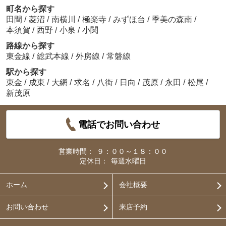
町名から探す
田間
/
菱沼
/
南横川
/
極楽寺
/
みずほ台
/
季美の森南
/
本須賀
/
西野
/
小泉
/
小関
路線から探す
東金線
/
総武本線
/
外房線
/
常磐線
駅から探す
東金
/
成東
/
大網
/
求名
/
八街
/
日向
/
茂原
/
永田
/
松尾
/
新茂原
電話でお問い合わせ
営業時間：
９：００～１８：００
定休日：
毎週水曜日
ホーム
会社概要
お問い合わせ
来店予約