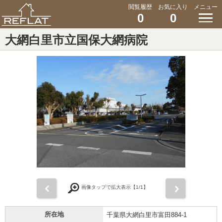
閲覧履歴
お気に入り
メニュー
0
0
大網白里市立国保大網病院
前
次
画像タップで拡大表示【
1
/1】
所在地
千葉県大網白里市富田884-1