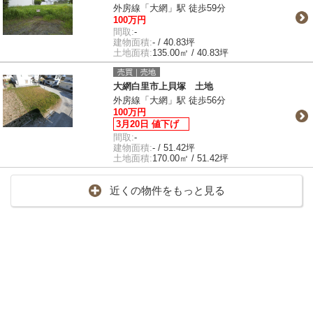
外房線「大網」駅 徒歩59分
100万円
間取:
-
建物面積:
- / 40.83坪
土地面積:
135.00㎡ / 40.83坪
売買｜売地
大網白里市上貝塚 土地
外房線「大網」駅 徒歩56分
100万円
3月20日 値下げ
間取:
-
建物面積:
- / 51.42坪
土地面積:
170.00㎡ / 51.42坪
近くの物件をもっと見る