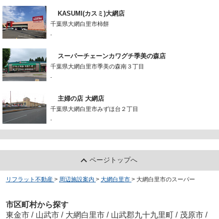
KASUMI(カスミ)大網店
千葉県大網白里市柿餅
-
スーパーチェーンカワグチ季美の森店
千葉県大網白里市季美の森南３丁目
-
主婦の店 大網店
千葉県大網白里市みずほ台２丁目
-
ページトップへ
リフラット不動産
>
周辺施設案内
>
大網白里市
>
大網白里市のスーパー
市区町村から探す
東金市
/
山武市
/
大網白里市
/
山武郡九十九里町
/
茂原市
/