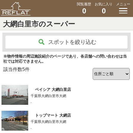
閲覧履歴
お気に入り
メニュー
0
0
大網白里市のスーパー
スポットを絞り込む
※物件情報の周辺施設紹介のページであり、各店舗への問い合わせは当
社では対応できません。
該当件数
5
件
ベイシア 大網白里店
千葉県大網白里市大網
-
トップマート 大網店
千葉県大網白里市大網
-