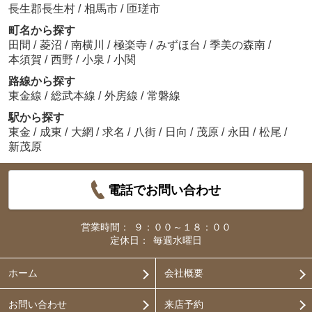
長生郡長生村
/
相馬市
/
匝瑳市
町名から探す
田間
/
菱沼
/
南横川
/
極楽寺
/
みずほ台
/
季美の森南
/
本須賀
/
西野
/
小泉
/
小関
路線から探す
東金線
/
総武本線
/
外房線
/
常磐線
駅から探す
東金
/
成東
/
大網
/
求名
/
八街
/
日向
/
茂原
/
永田
/
松尾
/
新茂原
電話でお問い合わせ
営業時間：
９：００～１８：００
定休日：
毎週水曜日
ホーム
会社概要
お問い合わせ
来店予約