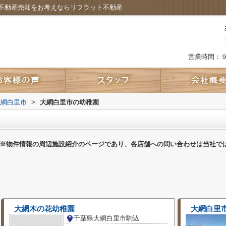
不動産売却をお考えならリフラット不動産
営業時間：
大網白里市
>
大網白里市の幼稚園
※物件情報の周辺施設紹介のページであり、各店舗への問い合わせは当社で
大網木の花幼稚園
大網白里
千葉県大網白里市駒込