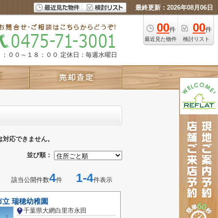
最終更新：2026年08月06日
00
00
件
件
最近見た物件
検討リスト
９：００～１８：００
定休日：毎週水曜日
は対応できません。
並び順：
4
1-4
該当公開件数
件
件表示
市立 瑞穂幼稚園
千葉県大網白里市永田