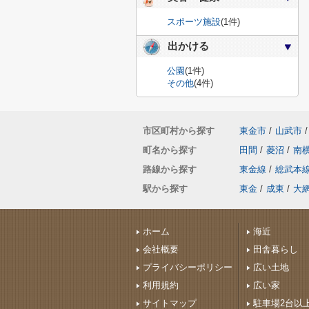
スポーツ施設
(1件)
出かける
公園
(1件)
その他
(4件)
市区町村から探す
東金市
/
山武市
/
町名から探す
田間
/
菱沼
/
南
路線から探す
東金線
/
総武本
駅から探す
東金
/
成東
/
大
ホーム
海近
会社概要
田舎暮らし
プライバシーポリシー
広い土地
利用規約
広い家
サイトマップ
駐車場2台以