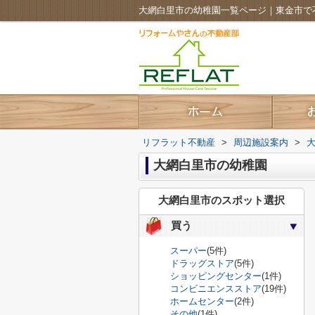
大網白里市の幼稚園一覧ページ｜東金市で
リフラット不動産
>
周辺施設案内
>
大網白里市の幼稚園
大網白里市のスポット選択
買う
スーパー
(5件)
ドラッグストア
(5件)
ショッピングセンター
(1件)
コンビニエンスストア
(19件)
ホームセンター
(2件)
その他
(1件)