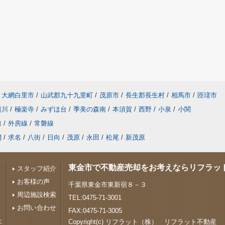
大網白里市
/
山武郡九十九里町
/
茂原市
/
長生郡長生村
/
相馬市
/
匝瑳市
横川
/
極楽寺
/
みずほ台
/
季美の森南
/
本須賀
/
西野
/
小泉
/
小関
線
/
外房線
/
常磐線
網
/
求名
/
八街
/
日向
/
茂原
/
永田
/
松尾
/
新茂原
東金市で不動産売却をお考えならリフラッ
スタッフ紹介
お客様の声
千葉県東金市東新宿８－３
周辺施設検索
TEL:0475-71-3001
お問い合わせ
FAX:0475-71-3005
上
Copyright(c) リフラット（株） リフラット不動産