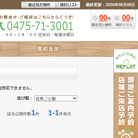
最終更新：2026年08月08日
00
00
件
件
最近見た物件
検討リスト
９：００～１８：００
定休日：毎週水曜日
は対応できません。
並び順：
1
1-1
該当公開件数
件
件表示