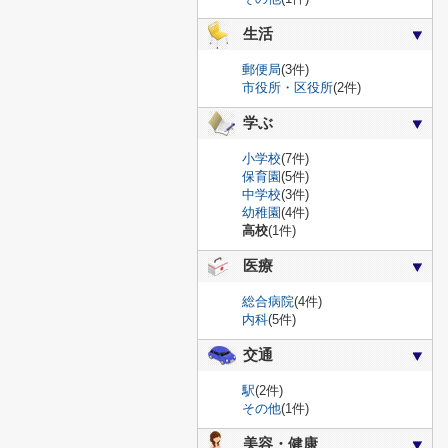
生活
郵便局
(3件)
市役所・区役所
(2件)
学ぶ
小学校
(7件)
保育園
(5件)
中学校
(3件)
幼稚園
(4件)
高校
(1件)
医療
総合病院
(4件)
内科
(5件)
交通
駅
(2件)
その他
(1件)
美容・健康