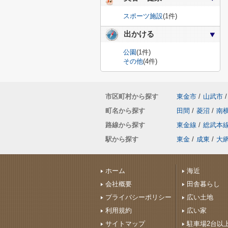
スポーツ施設
(1件)
出かける
公園
(1件)
その他
(4件)
市区町村から探す
東金市
/
山武市
/
町名から探す
田間
/
菱沼
/
南
路線から探す
東金線
/
総武本
駅から探す
東金
/
成東
/
大
ホーム
海近
会社概要
田舎暮らし
プライバシーポリシー
広い土地
利用規約
広い家
サイトマップ
駐車場2台以