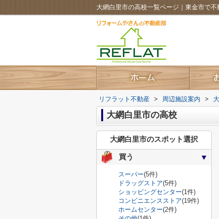
大網白里市の高校一覧ページ｜東金市で不
リフラット不動産
>
周辺施設案内
>
大網白里市の高校
大網白里市のスポット選択
買う
スーパー
(5件)
ドラッグストア
(5件)
ショッピングセンター
(1件)
コンビニエンスストア
(19件)
ホームセンター
(2件)
その他
(1件)