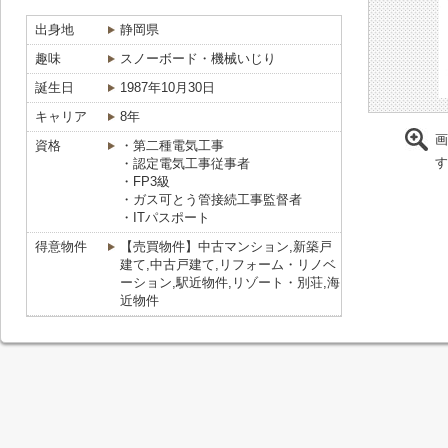
出身地
静岡県
趣味
スノーボード・機械いじり
誕生日
1987年10月30日
キャリア
8年
画
資格
・第二種電気工事
す
・認定電気工事従事者
・FP3級
・ガス可とう管接続工事監督者
・ITパスポート
得意物件
【売買物件】中古マンション,新築戸
建て,中古戸建て,リフォーム・リノベ
ーション,駅近物件,リゾート・別荘,海
近物件