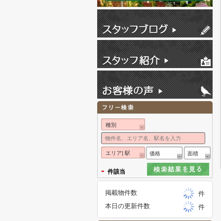
種別
エリア| 駅
価格
面積
-
件該当
掲載物件数
件
本日の更新件数
件