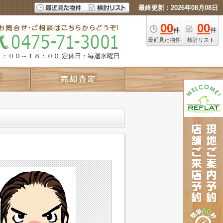
最終更新：2026年08月08日
00
00
件
件
最近見た物件
検討リスト
９：００～１８：００
定休日：毎週水曜日