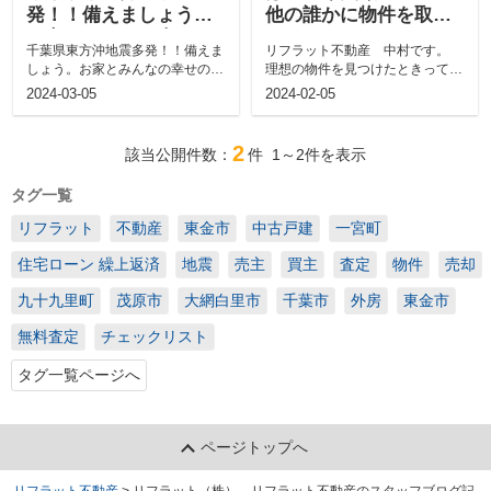
発！！備えましょう。
他の誰かに物件を取ら
お家とみんなの幸せの
れないコツ♡
千葉県東方沖地震多発！！備えま
リフラット不動産 中村です。
ために☆
しょう。お家とみんなの幸せのた
理想の物件を見つけたときって、
めに☆みんな、こんにちは！リフ
ワクワクしますよね！でも、他の
2024-03-05
2024-02-05
ラット不動...
人に先を越...
2
該当公開件数：
件
1～2
件を表示
タグ一覧
リフラット
不動産
東金市
中古戸建
一宮町
住宅ローン 繰上返済
地震
売主
買主
査定
物件
売却
九十九里町
茂原市
大網白里市
千葉市
外房
東金市
無料査定
チェックリスト
タグ一覧ページへ
ページトップへ
リフラット不動産
>
リフラット（株） リフラット不動産のスタッフブログ記