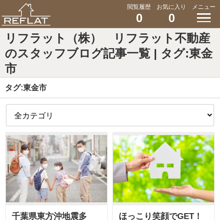
閲覧履歴
お気に入り
メニュー
0
0
リフラット（株） リフラット不動産
のスタッフブログ記事一覧 | タグ:東金
市
タグ:東金市
千葉県東方沖地震多
ほっこり笑顔でGET！