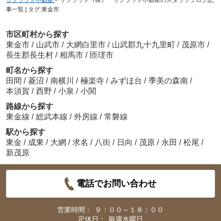
事一覧 | タグ:東金市
市区町村から探す
東金市
/
山武市
/
大網白里市
/
山武郡九十九里町
/
茂原市
/
長生郡長生村
/
相馬市
/
匝瑳市
町名から探す
田間
/
菱沼
/
南横川
/
極楽寺
/
みずほ台
/
季美の森南
/
本須賀
/
西野
/
小泉
/
小関
路線から探す
東金線
/
総武本線
/
外房線
/
常磐線
駅から探す
東金
/
成東
/
大網
/
求名
/
八街
/
日向
/
茂原
/
永田
/
松尾
/
新茂原
電話でお問い合わせ
営業時間：
９：００～１８：００
定休日：
毎週水曜日