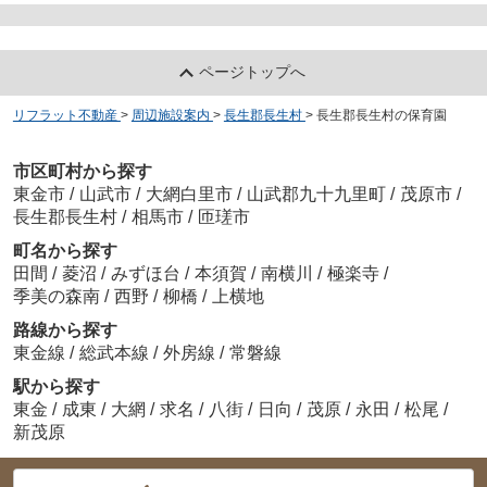
ページトップへ
リフラット不動産
>
周辺施設案内
>
長生郡長生村
>
長生郡長生村の保育園
市区町村から探す
東金市
/
山武市
/
大網白里市
/
山武郡九十九里町
/
茂原市
/
長生郡長生村
/
相馬市
/
匝瑳市
町名から探す
田間
/
菱沼
/
みずほ台
/
本須賀
/
南横川
/
極楽寺
/
季美の森南
/
西野
/
柳橋
/
上横地
路線から探す
東金線
/
総武本線
/
外房線
/
常磐線
駅から探す
東金
/
成東
/
大網
/
求名
/
八街
/
日向
/
茂原
/
永田
/
松尾
/
新茂原