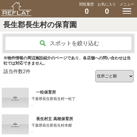
閲覧履歴
お気に入り
メニュー
0
0
長生郡長生村の保育園
スポットを絞り込む
※物件情報の周辺施設紹介のページであり、各店舗への問い合わせは当
社では対応できません。
該当件数
2
件
一松保育所
千葉県長生郡長生村一松丁
-
長生村立 高根保育所
千葉県長生郡長生村本郷
-