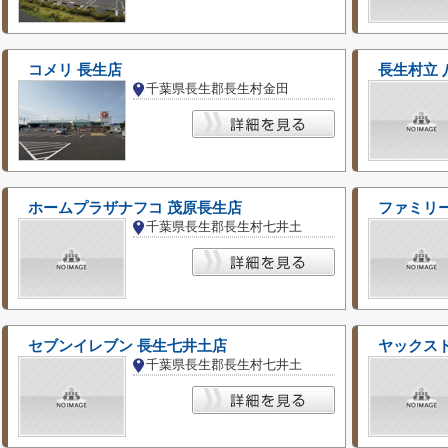
コメリ 長生店
長生村立 
千葉県長生郡長生村金田
ホームプラザナフコ 茂原長生店
ファミリ
千葉県長生郡長生村七井土
セブンイレブン 長生七井土店
ヤックス
千葉県長生郡長生村七井土