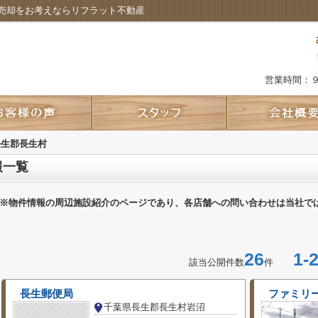
売却をお考えならリフラット不動産
営業時間：
長生郡長生村
報一覧
※物件情報の周辺施設紹介のページであり、各店舗への問い合わせは当社で
26
1-2
該当公開件数
件
長生郵便局
ファミリ
千葉県長生郡長生村岩沼