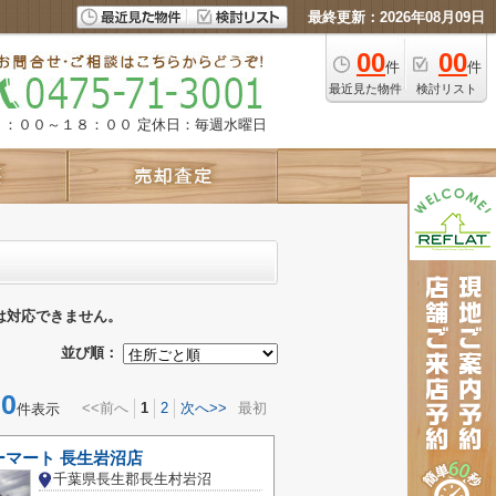
最終更新：2026年08月09日
00
00
件
件
最近見た物件
検討リスト
９：００～１８：００
定休日：毎週水曜日
は対応できません。
並び順：
0
<<前へ
1
2
次へ>>
最初
件表示
ーマート 長生岩沼店
千葉県長生郡長生村岩沼