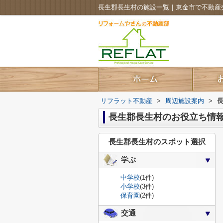
長生郡長生村の施設一覧｜東金市で不動産
リフラット不動産
>
周辺施設案内
>
長生郡長生村のお役立ち情
長生郡長生村のスポット選択
学ぶ
中学校
(1件)
小学校
(3件)
保育園
(2件)
交通