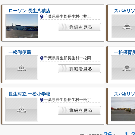
ローソン 長生八積店
スパ&リ
千葉県長生郡長生村七井土
一松郵便局
一松保育
千葉県長生郡長生村一松丙
長生村立 一松小学校
スパ&リ
千葉県長生郡長生村一松丁
26
1-2