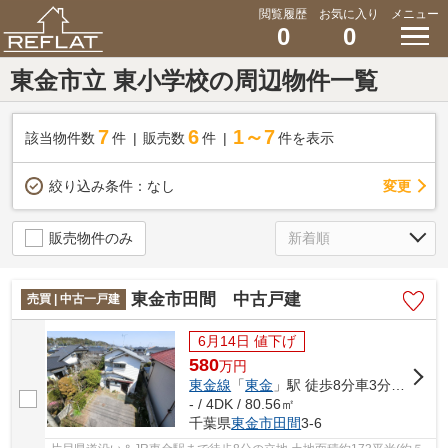
閲覧履歴
お気に入り
メニュー
0
0
東金市立 東小学校の周辺物件一覧
7
6
1～7
該当物件数
件
販売数
件
件を表示
変更
絞り込み条件：
なし
販売物件のみ
東金市田間 中古戸建
売買 | 中古一戸建
6月14日 値下げ
580
万
円
東金線
「
東金
」駅 徒歩8分車3分 0.8km
- / 4DK / 80.56㎡
千葉県
東金市
田間
3-6