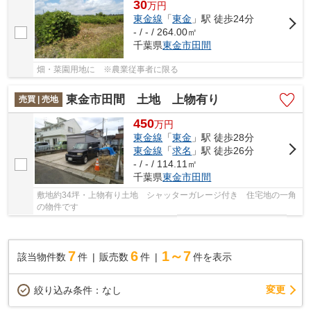
30
万
円
東金線
「
東金
」駅 徒歩24分
- / - / 264.00㎡
千葉県
東金市
田間
畑・菜園用地に ※農業従事者に限る
東金市田間 土地 上物有り
売買 | 売地
450
万
円
東金線
「
東金
」駅 徒歩28分
東金線
「
求名
」駅 徒歩26分
- / - / 114.11㎡
千葉県
東金市
田間
敷地約34坪・上物有り土地 シャッターガレージ付き 住宅地の一角
の物件です
7
6
1～7
該当物件数
件
販売数
件
件を表示
変更
絞り込み条件：
なし