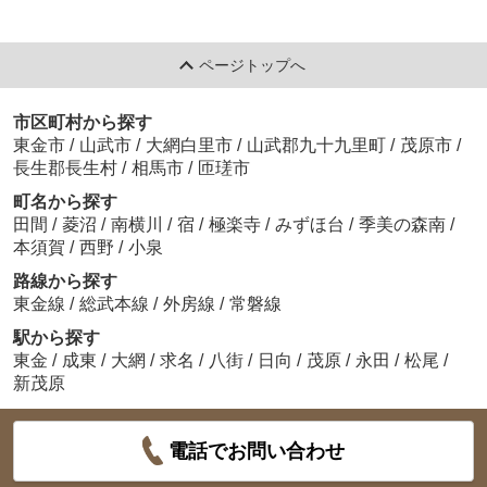
ページトップへ
市区町村から探す
東金市
/
山武市
/
大網白里市
/
山武郡九十九里町
/
茂原市
/
長生郡長生村
/
相馬市
/
匝瑳市
町名から探す
田間
/
菱沼
/
南横川
/
宿
/
極楽寺
/
みずほ台
/
季美の森南
/
本須賀
/
西野
/
小泉
路線から探す
東金線
/
総武本線
/
外房線
/
常磐線
駅から探す
東金
/
成東
/
大網
/
求名
/
八街
/
日向
/
茂原
/
永田
/
松尾
/
新茂原
電話でお問い合わせ