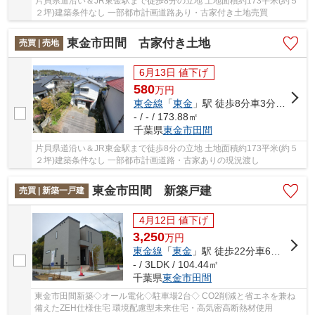
片貝県道沿い＆JR東金駅まで徒歩8分の立地 土地面積約173平米(約５
２坪)建築条件なし 一部都市計画道路あり・古家付き土地売買
東金市田間 古家付き土地
売買 | 売地
6月13日 値下げ
580
万
円
東金線
「
東金
」駅 徒歩8分車3分 0.8km
- / - / 173.88㎡
千葉県
東金市
田間
片貝県道沿い＆JR東金駅まで徒歩8分の立地 土地面積約173平米(約５
２坪)建築条件なし 一部都市計画道路・古家ありの現況渡し
東金市田間 新築戸建
売買 | 新築一戸建
4月12日 値下げ
3,250
万
円
東金線
「
東金
」駅 徒歩22分車6分 2.0km
- / 3LDK / 104.44㎡
千葉県
東金市
田間
東金市田間新築◇オール電化◇駐車場2台◇ CO2削減と省エネを兼ね
備えたZEH仕様住宅 環境配慮型未来住宅・高気密高断熱材使用