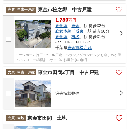
東金市松之郷 中古戸建
売買 | 中古一戸建
1,780
万
円
東金線
「
東金
」駅 徒歩32分
総武本線
「
成東
」駅 徒歩66分
東金線
「
求名
」駅 徒歩31分
- / 5LDK / 160.02㎡
千葉県
東金市
松之郷
ミサワホーム施工・5LDK戸建 ベランダグランピングも楽しめる屋
上バルコニー◎程よいサイズのお庭付きの物件
東金市田間2丁目 中古戸建
売買 | 中古一戸建
過去掲載物件
東金市田間 土地
売買 | 売地