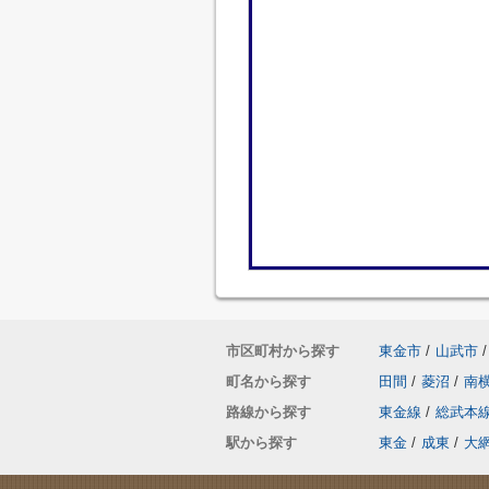
市区町村から探す
東金市
/
山武市
/
町名から探す
田間
/
菱沼
/
南
路線から探す
東金線
/
総武本
駅から探す
東金
/
成東
/
大