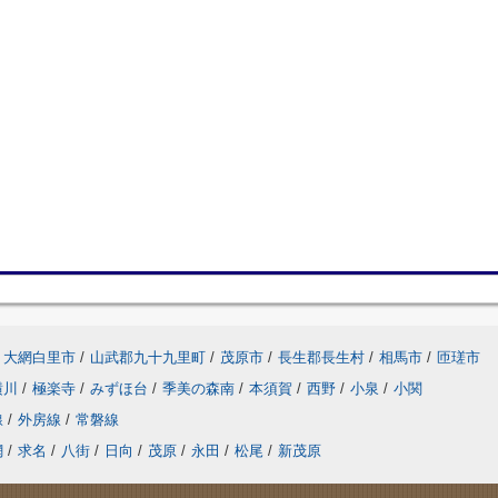
大網白里市
/
山武郡九十九里町
/
茂原市
/
長生郡長生村
/
相馬市
/
匝瑳市
横川
/
極楽寺
/
みずほ台
/
季美の森南
/
本須賀
/
西野
/
小泉
/
小関
線
/
外房線
/
常磐線
網
/
求名
/
八街
/
日向
/
茂原
/
永田
/
松尾
/
新茂原