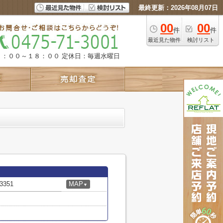
最終更新：2026年08月07日
00
00
件
件
最近見た物件
検討リスト
９：００～１８：００
定休日：毎週水曜日
351
MAP
▼