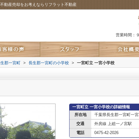
で不動産売却をお考えならリフラット不動産
営業時間：
長生郡一宮町
>
長生郡一宮町の小学校
>
一宮町立 一宮小学校
一宮町立 一宮小学校の詳細情報
所在地
千葉県長生郡一宮町一宮3
交通
外房線 上総一ノ宮駅
電話
0475-42-2026