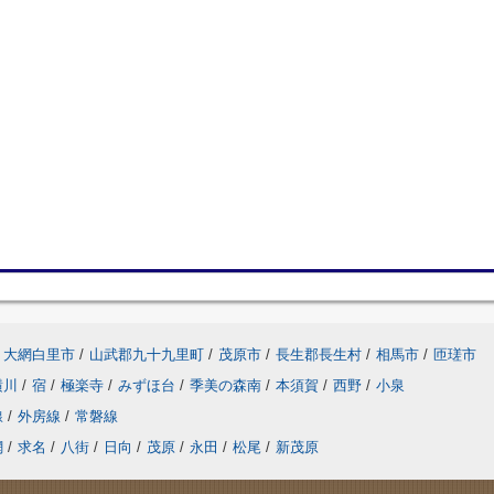
大網白里市
/
山武郡九十九里町
/
茂原市
/
長生郡長生村
/
相馬市
/
匝瑳市
横川
/
宿
/
極楽寺
/
みずほ台
/
季美の森南
/
本須賀
/
西野
/
小泉
線
/
外房線
/
常磐線
網
/
求名
/
八街
/
日向
/
茂原
/
永田
/
松尾
/
新茂原