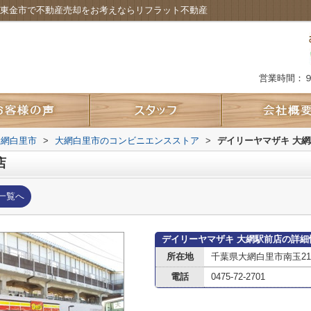
｜東金市で不動産売却をお考えならリフラット不動産
営業時間：
大網白里市
>
大網白里市のコンビニエンスストア
>
デイリーヤマザキ 大
店
一覧へ
デイリーヤマザキ 大網駅前店の詳細
所在地
千葉県大網白里市南玉21-
電話
0475-72-2701