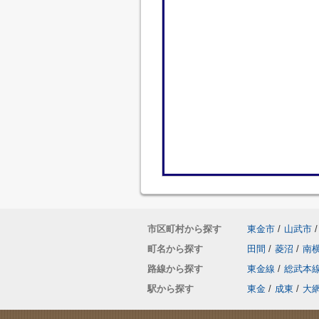
市区町村から探す
東金市
/
山武市
/
町名から探す
田間
/
菱沼
/
南
路線から探す
東金線
/
総武本
駅から探す
東金
/
成東
/
大