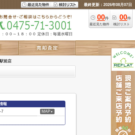
最終更新：2026年08月07日
00
00
件
件
最近見た物件
検討リスト
９：００～１８：００
定休日：毎週水曜日
網駅前店
情報
7
MAP
▼