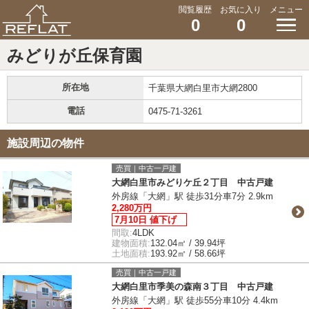
閲覧履歴
お気に入り
メニュー
0
0
みどりが丘保育園
所在地
千葉県大網白里市大網2800
電話
0475-71-3261
施設周辺の物件
売買｜中古一戸建
大網白里市みどりケ丘２丁目 中古戸建
外房線「大網」駅 徒歩31分車7分 2.9km
2,280万円
7月10日 値下げ
間取:
4LDK
建物面積:
132.04㎡ / 39.94坪
土地面積:
193.92㎡ / 58.66坪
売買｜中古一戸建
大網白里市季美の森南３丁目 中古戸建
外房線「大網」駅 徒歩55分車10分 4.4km