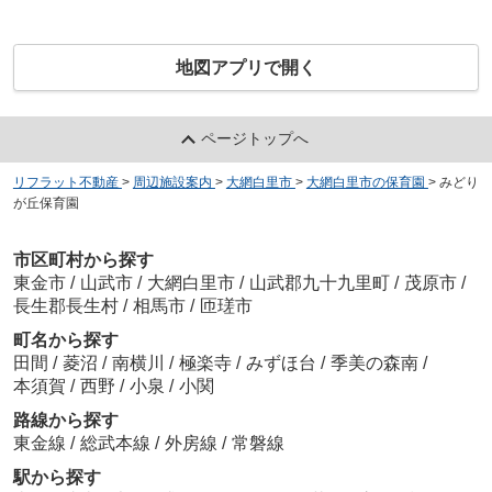
地図アプリで開く
ページトップへ
リフラット不動産
>
周辺施設案内
>
大網白里市
>
大網白里市の保育園
>
みどり
が丘保育園
市区町村から探す
東金市
/
山武市
/
大網白里市
/
山武郡九十九里町
/
茂原市
/
長生郡長生村
/
相馬市
/
匝瑳市
町名から探す
田間
/
菱沼
/
南横川
/
極楽寺
/
みずほ台
/
季美の森南
/
本須賀
/
西野
/
小泉
/
小関
路線から探す
東金線
/
総武本線
/
外房線
/
常磐線
駅から探す