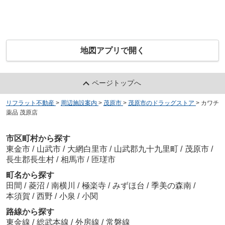
地図アプリで開く
ページトップへ
リフラット不動産
>
周辺施設案内
>
茂原市
>
茂原市のドラッグストア
>
カワチ
薬品 茂原店
市区町村から探す
東金市
/
山武市
/
大網白里市
/
山武郡九十九里町
/
茂原市
/
長生郡長生村
/
相馬市
/
匝瑳市
町名から探す
田間
/
菱沼
/
南横川
/
極楽寺
/
みずほ台
/
季美の森南
/
本須賀
/
西野
/
小泉
/
小関
路線から探す
東金線
/
総武本線
/
外房線
/
常磐線