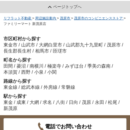
ページトップへ
リフラット不動産
>
周辺施設案内
>
茂原市
>
茂原市のコンビニエンスストア
>
ファミリーマート 新茂原店
市区町村から探す
東金市
/
山武市
/
大網白里市
/
山武郡九十九里町
/
茂原市
/
長生郡長生村
/
相馬市
/
匝瑳市
町名から探す
田間
/
菱沼
/
南横川
/
極楽寺
/
みずほ台
/
季美の森南
/
本須賀
/
西野
/
小泉
/
小関
路線から探す
東金線
/
総武本線
/
外房線
/
常磐線
駅から探す
東金
/
成東
/
大網
/
求名
/
八街
/
日向
/
茂原
/
永田
/
松尾
/
新茂原
電話でお問い合わせ