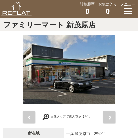
閲覧履歴
お気に入り
メニュー
0
0
ファミリーマート 新茂原店
前
次
画像タップで拡大表示【
1
/1】
所在地
千葉県茂原市上林62-1