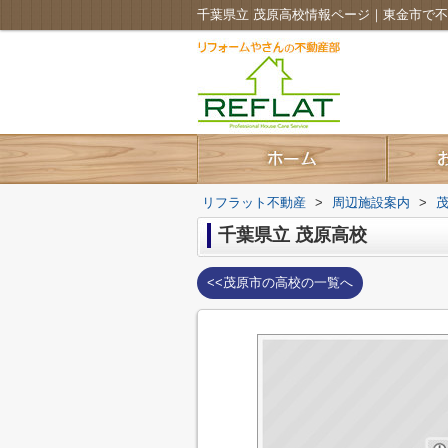
千葉県立 茂原高校情報ページ｜東金市で
リフラット不動産
>
周辺施設案内
>
千葉県立 茂原高校
<<茂原市の高校の一覧へ