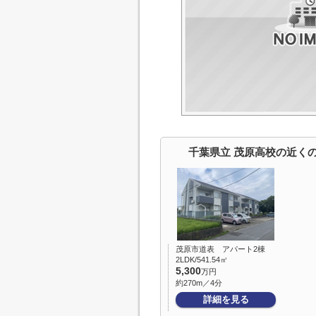
千葉県立 茂原高校の近く
茂原市道表 アパート2棟
2LDK/541.54㎡
5,300
万円
約270m／4分
詳細を見る