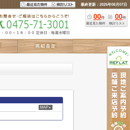
最終更新：2026年08月07日
00
00
件
件
最近見た物件
検討リスト
９：００～１８：００
定休日：毎週水曜日
MAP
▼