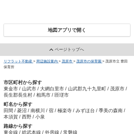
地図アプリで開く
ページトップへ
リフラット不動産
>
周辺施設案内
>
茂原市
>
茂原市の保育園
>
茂原市立 豊田
保育所
市区町村から探す
東金市
/
山武市
/
大網白里市
/
山武郡九十九里町
/
茂原市
/
長生郡長生村
/
相馬市
/
匝瑳市
町名から探す
田間
/
菱沼
/
南横川
/
宿
/
極楽寺
/
みずほ台
/
季美の森南
/
本須賀
/
西野
/
小泉
路線から探す
東金線
/
総武本線
/
外房線
/
常磐線