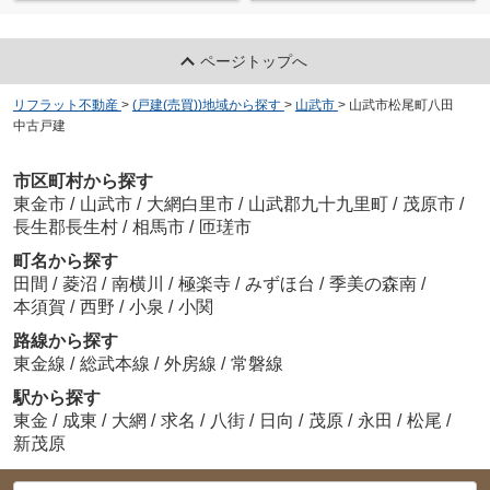
ページトップへ
リフラット不動産
>
(戸建(売買))地域から探す
>
山武市
>
山武市松尾町八田
中古戸建
市区町村から探す
東金市
/
山武市
/
大網白里市
/
山武郡九十九里町
/
茂原市
/
長生郡長生村
/
相馬市
/
匝瑳市
町名から探す
田間
/
菱沼
/
南横川
/
極楽寺
/
みずほ台
/
季美の森南
/
本須賀
/
西野
/
小泉
/
小関
路線から探す
東金線
/
総武本線
/
外房線
/
常磐線
駅から探す
東金
/
成東
/
大網
/
求名
/
八街
/
日向
/
茂原
/
永田
/
松尾
/
新茂原