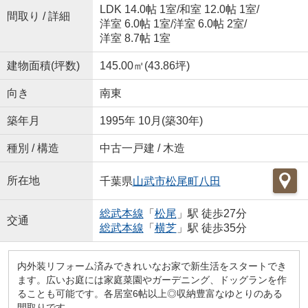
LDK 14.0帖 1室
/
和室 12.0帖 1室
/
間取り / 詳細
洋室 6.0帖 1室
/
洋室 6.0帖 2室
/
洋室 8.7帖 1室
建物面積(坪数)
145.00㎡(43.86坪)
向き
南東
築年月
1995年 10月(築30年)
種別 / 構造
中古一戸建 / 木造
所在地
千葉県
山武市
松尾町八田
総武本線
「
松尾
」駅 徒歩27分
交通
総武本線
「
横芝
」駅 徒歩35分
内外装リフォーム済みできれいなお家で新生活をスタートでき
ます。広いお庭には家庭菜園やガーデニング、ドッグランを作
ることも可能です。各居室6帖以上◎収納豊富なゆとりのある
間取りです。