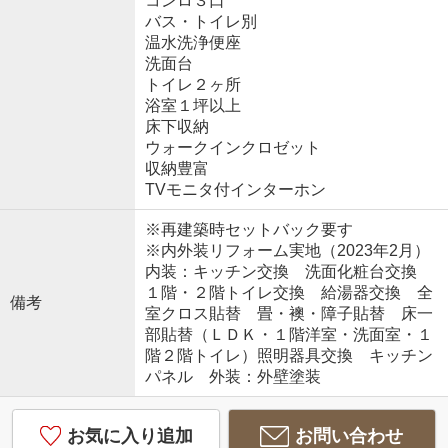
コンロ３口
バス・トイレ別
温水洗浄便座
洗面台
トイレ２ヶ所
浴室１坪以上
床下収納
ウォークインクロゼット
収納豊富
TVモニタ付インターホン
※再建築時セットバック要す
※内外装リフォーム実地（2023年2月）
内装：キッチン交換 洗面化粧台交換
１階・２階トイレ交換 給湯器交換 全
備考
室クロス貼替 畳・襖・障子貼替 床一
部貼替（ＬＤＫ・１階洋室・洗面室・１
階２階トイレ）照明器具交換 キッチン
パネル 外装：外壁塗装
お気に入り追加
お問い合わせ