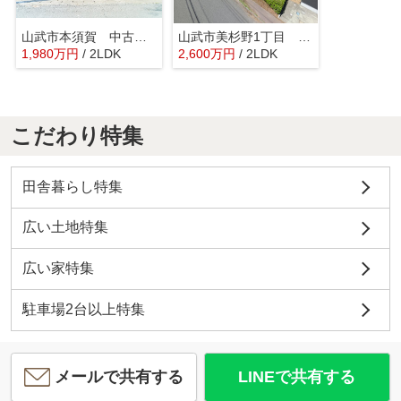
山武市本須賀 中古戸建
山武市美杉野1丁目 中古戸建
1,980
万
円
/ 2LDK
2,600
万
円
/ 2LDK
こだわり特集
田舎暮らし特集
広い土地特集
広い家特集
駐車場2台以上特集
メールで共有する
LINEで共有する