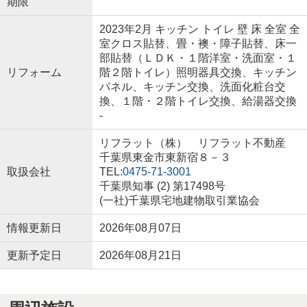
期限
2023年2月 キッチン トイレ 壁 床 全室 全
室クロス貼替、畳・襖・障子貼替、床一
部貼替（ＬＤＫ・１階洋室・洗面室・１
リフォーム
階２階トイレ）照明器具交換、キッチン
パネル、キッチン交換、洗面化粧台交
換、１階・２階トイレ交換、給湯器交換
-
リフラット（株） リフラット不動産
千葉県東金市東新宿８－３
取扱会社
TEL:
0475-71-3001
千葉県知事 (2) 第17498号
(一社)千葉県宅地建物取引業協会
情報更新日
2026年08月07日
更新予定日
2026年08月21日