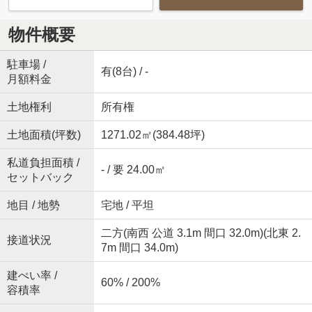
物件概要
駐車場 /
有(8台) / -
月額料金
土地権利
所有権
土地面積(坪数)
1271.02㎡(384.48坪)
私道負担面積 /
- / 要 24.00㎡
セットバック
地目 / 地勢
宅地 / 平坦
二方(南西 公道 3.1m 間口 32.0m)(北東 2.
接道状況
7m 間口 34.0m)
建ぺい率 /
60% / 200%
容積率