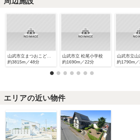
周辺施設
山武市立まつおこども園
山武市立 松尾小学校
約3815m／48分
約1690m／22分
約1790m／
エリアの近い物件