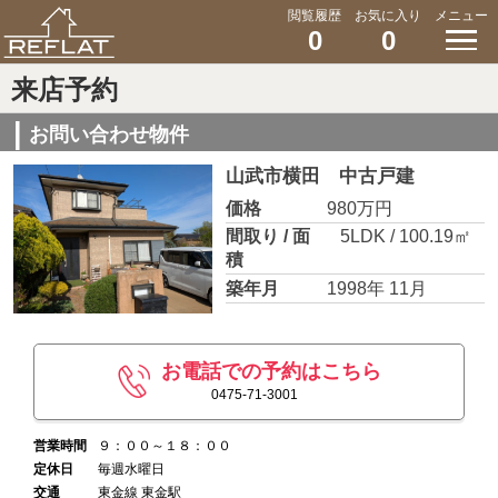
閲覧履歴
お気に入り
メニュー
0
0
来店予約
お問い合わせ物件
山武市横田 中古戸建
価格
980万円
間取り / 面
5LDK / 100.19㎡
積
築年月
1998年 11月
お電話での予約はこちら
0475-71-3001
営業時間
９：００～１８：００
定休日
毎週水曜日
交通
東金線 東金駅